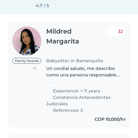
4.7 / 5
Mildred
32
Margarita
Babysitter in Barranquilla
Family favorite
Un cordial saludo, me describo
(2)
como una persona responsable ,
respetuosa , amorosa , y
colaboradora . Muy cuidadosa
Experience: > 11 years
con los niños fui madre
Constancia Antecedentes
comunitaria . Con deseos de
Judiciales
trabajar..
References: 3
COP 10,000/hr