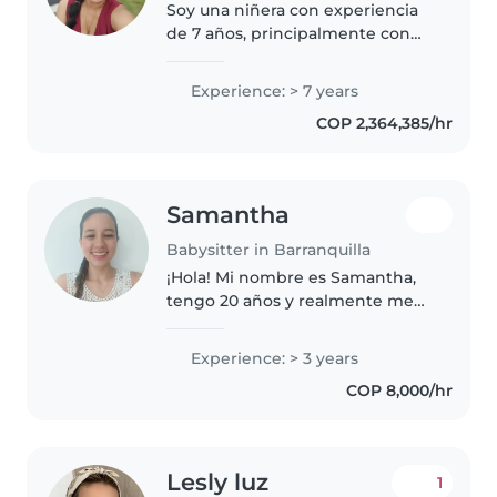
Soy una niñera con experiencia
de 7 años, principalmente con
niños pequeños. Soy una
persona paciente, divertida y
Experience: > 7 years
responsable, que disfruta de
COP 2,364,385/hr
actividades como dibujar, leer a
los..
Samantha
Babysitter in Barranquilla
¡Hola! Mi nombre es Samantha,
tengo 20 años y realmente me
encanta pasar tiempo con niños.
Aunque todavía no tengo
Experience: > 3 years
certificados profesionales como
COP 8,000/hr
niñera, sí tengo mucha
experiencia..
Lesly luz
1