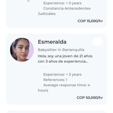
niños de diversas edades. Soy
(1)
Experience: > 5 years
Trabajadora Social con énfasis en
Constancia Antecedentes
Familia y cuento con
Judiciales
certificación..
COP 15,000/hr
Esmeralda
Babysitter in Barranquilla
Hola, soy una joven de 21 años
con 3 años de experiencia
cuidando niños de todas las
edades, desde bebés hasta niños
Experience: > 3 years
en edad escolar. Soy
References: 1
responsable, paciente y muy
Average response time: 4
amigable. Cuento..
hours
COP 50,000/hr