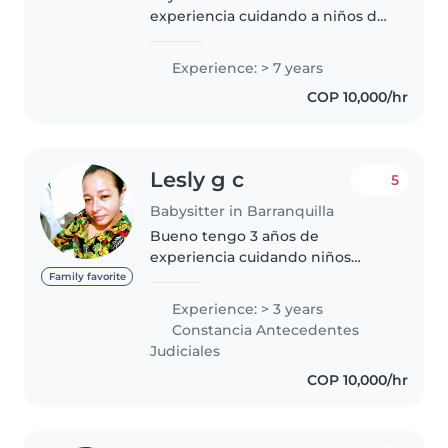
experiencia cuidando a niños de
diferentes edades, desde bebés
hasta de primaria. Soy
Experience: > 7 years
responsable, creativa y muy
COP 10,000/hr
paciente. Disfruto mucho de
actividades..
Lesly g c
5
Babysitter in Barranquilla
Bueno tengo 3 años de
experiencia cuidando niños
pequeños y bebés me gustaría
Family favorite
cuidar de sus hijos si necesitas
Experience: > 3 years
alguna referencia puedes
Constancia Antecedentes
comunicarte conmigo q con
Judiciales
gusto te las doy ojala..
COP 10,000/hr