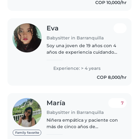
COP 10,000/hr
Eva
Babysitter in Barranquilla
Soy una joven de 19 años con 4
años de experiencia cuidando
niños de todas las edades, desde
bebés hasta adolescentes. Soy
Experience: > 4 years
una persona responsable,
COP 8,000/hr
empática y creativa que disfruta..
María
7
Babysitter in Barranquilla
Niñera empática y paciente con
más de cinco años de
experiencia cuidando bebés y
Family favorite