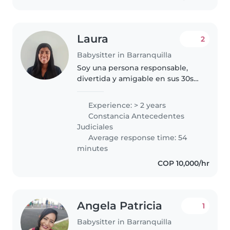
Laura
2
Babysitter in Barranquilla
Soy una persona responsable,
divertida y amigable en sus 30s
con 2 años de experiencia
cuidando niños de diferentes
Experience: > 2 years
edades. Me encanta leer
Constancia Antecedentes
cuentos, hacer música y jugar
Judiciales
con los niños...
Average response time: 54
minutes
COP 10,000/hr
Angela Patricia
1
Babysitter in Barranquilla