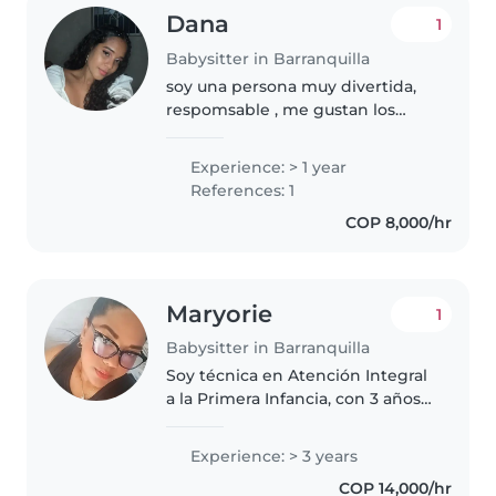
Dana
1
Babysitter in Barranquilla
soy una persona muy divertida,
respomsable , me gustan los
niños les doy la mayor entención
, vivo en la ciudad de
Experience: > 1 year
Barranquilla ,tengo paciencia
References: 1
para los niños , los ayudo con
COP 8,000/hr
trabajos..
Maryorie
1
Babysitter in Barranquilla
Soy técnica en Atención Integral
a la Primera Infancia, con 3 años
de experiencia en el cuidado y
acompañamiento de niños y
Experience: > 3 years
niñas. Me caracterizo por ser una
COP 14,000/hr
persona paciente, responsable,..