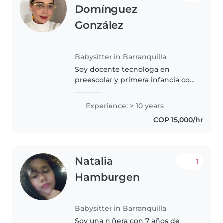
Domínguez
González
Babysitter in Barranquilla
Soy docente tecnologa en
preescolar y primera infancia con
10 años de experiencia
trabajando con niños de todas
Experience: > 10 years
las edades, desde preescolares
COP 15,000/hr
hasta adolescentes. Soy
responsable,..
Natalia
1
Hamburgen
Babysitter in Barranquilla
Soy una niñera con 7 años de