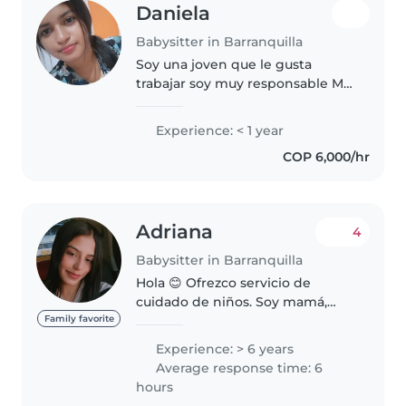
Daniela
Babysitter in Barranquilla
Soy una joven que le gusta
trabajar soy muy responsable Me
gustaría salir adelante Me gustan
mucho los niños , jugar con ellos,
Experience: < 1 year
atenderlos , me gusta poner
COP 6,000/hr
todo de mi parte para..
Adriana
4
Babysitter in Barranquilla
Hola 😊 Ofrezco servicio de
cuidado de niños. Soy mamá,
responsable, paciente y
Family favorite
comprometida con brindar un
Experience: > 6 years
ambiente seguro, tranquilo y con
Average response time: 6
respeto, donde los niños se
hours
sientan en..