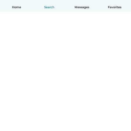
Home
Search
Messages
Favorites
English
How it works
Help
Terms & Privacy
Pricing
Company details
Babysits for Work
Community standards
© Babysits B.V.