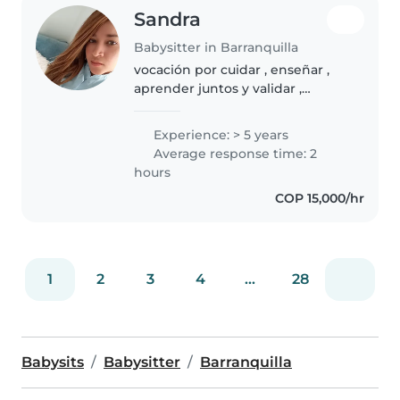
Sandra
Babysitter in Barranquilla
vocación por cuidar , enseñar ,
aprender juntos y validar ,
conocer las emociones día a día
para manejar cada situación que
Experience: > 5 years
se presente.
Average response time: 2
hours
COP 15,000/hr
1
2
3
4
...
28
Babysits
Babysitter
Barranquilla