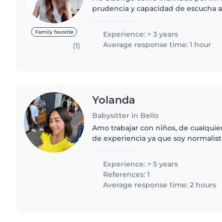
prudencia y capacidad de escucha ac
adaptabilidad constituye un rasgo d
permite enfrentar diversos escenario
Family favorite
Experience: > 3 years
Average response time: 1 hour
(1)
Yolanda
Babysitter in Bello
Amo trabajar con niños, de cualquie
de experiencia ya que soy normalist
cumpliendo funciones tales como c
clases, actividades lúdicas,..
Experience: > 5 years
References: 1
Average response time: 2 hours