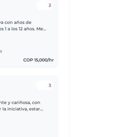
2
va con años de
 1 a los 12 años. Me
ualidades y enseñar
s
COP 15,000/hr
3
te y cariñosa, con
a iniciativa, estar
s y ayudar en lo que