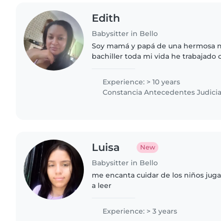
Edith
Babysitter in Bello
Soy mamá y papá de una hermosa ni
bachiller toda mi vida he trabajado
encanta la cocina y me gustan much
estoy aplicando para las..
Experience: > 10 years
Constancia Antecedentes Judicia
Luisa
New
Babysitter in Bello
me encanta cuidar de los niños juga
a leer
Experience: > 3 years