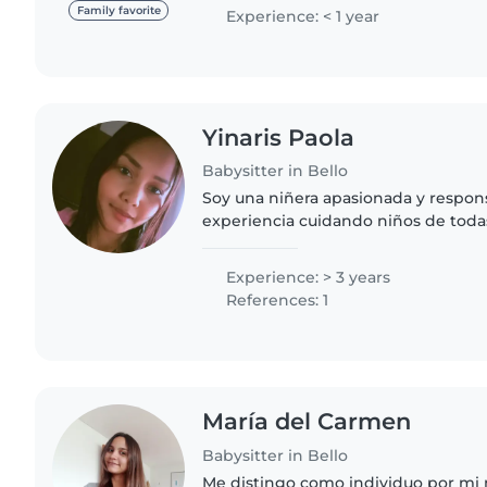
leer a los niños y..
Family favorite
Experience: < 1 year
Yinaris Paola
Babysitter in Bello
Soy una niñera apasionada y respon
experiencia cuidando niños de todas
incluyendo bebés, niños pequeños, 
escolares. Tengo una formación..
Experience: > 3 years
References: 1
María del Carmen
Babysitter in Bello
Me distingo como individuo por mi