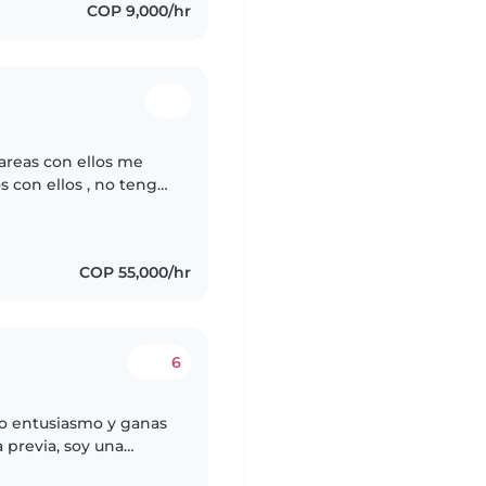
COP 9,000/hr
tareas con ellos me
 con ellos , no tengo
ingún problema para mí
COP 55,000/hr
6
ho entusiasmo y ganas
 previa, soy una
migable. Me encanta