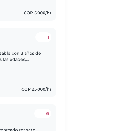
COP 5,000/hr
1
sable con 3 años de
 las edades,
preescolares y
COP 25,000/hr
6
 marcado respeto,