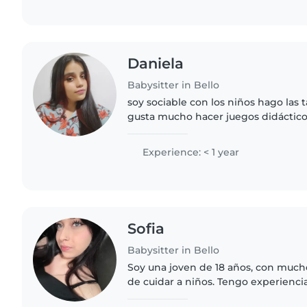
Daniela
Babysitter in Bello
soy sociable con los niños hago las 
gusta mucho hacer juegos didácticos
hijos ,si tienen mascotas no hay n
se ma hace..
Experience: < 1 year
Sofia
Babysitter in Bello
Soy una joven de 18 años, con muc
de cuidar a niños. Tengo experiencia
persona empática, responsable y a