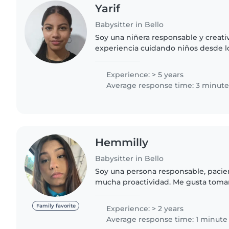
Yarif
Babysitter in Bello
Soy una niñera responsable y creati
experiencia cuidando niños desde los
encanta leer a los niños, hacer man
música. También hablo..
Experience: > 5 years
Average response time: 3 minute
Hemmilly
Babysitter in Bello
Soy una persona responsable, pacien
mucha proactividad. Me gusta tomar l
atenta a las necesidades de los niño
sea necesario..
Family favorite
Experience: > 2 years
Average response time: 1 minute