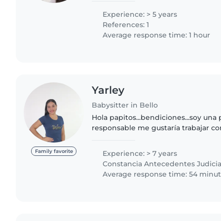
hacer manualidades..
Experience: > 5 years
References: 1
Average response time: 1 hour
Yarley
Babysitter in Bello
Hola papitos...bendiciones...soy una
responsable me gustaría trabajar co
chiquis...aprender de ellos pero q
mi..no duden en escribirme estaré..
Family favorite
Experience: > 7 years
Constancia Antecedentes Judicia
Average response time: 54 minu