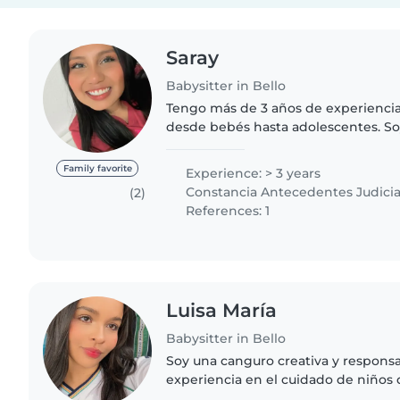
Saray
Babysitter in Bello
Tengo más de 3 años de experienci
desde bebés hasta adolescentes. S
responsable, cariñosa y paciente, y
los niños en cada etapa de..
Family favorite
Experience: > 3 years
Constancia Antecedentes Judicia
(2)
References: 1
Luisa María
Babysitter in Bello
Soy una canguro creativa y respons
experiencia en el cuidado de niños
adolescentes y hasta adultos mayore