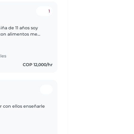
1
ña de 11 años soy
 con alimentos me
o los niños por eso
les
COP 12,000/hr
r con ellos enseñarle