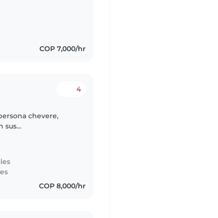
COP 7,000/hr
4
 persona chevere,
n sus
 también aprendan de
les
tes
COP 8,000/hr