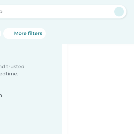
lo
More filters
ind trusted
bedtime.
n