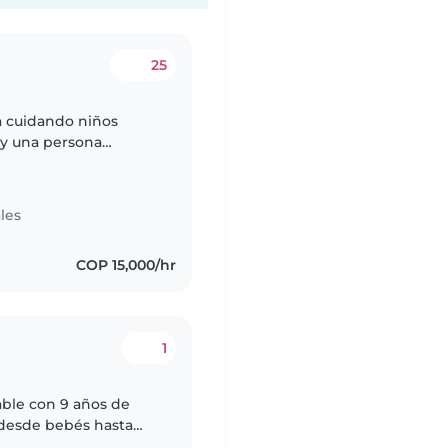
25
a cuidando niños
oy una persona
 disfruto acompañar a
les
COP 15,000/hr
1
able con 9 años de
 desde bebés hasta
s. Me encanta leer,