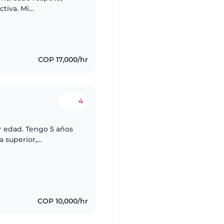
tiva. Mi
istintivo que me
s..
COP 17,000/hr
4
r edad. Tengo 5 años
a superior,
uidándolos, dando
COP 10,000/hr