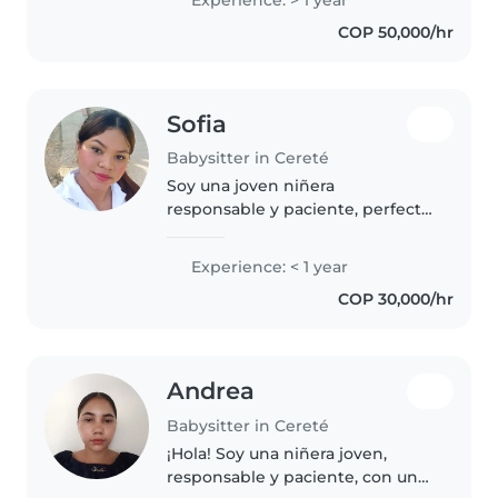
COP 50,000/hr
Sofia
Babysitter in Cereté
Soy una joven niñera
responsable y paciente, perfecta
para cuidar a tus pequeños.
Aunque no tengo experiencia
Experience: < 1 year
formal, tengo mucha paciencia y
COP 30,000/hr
me encanta jugar y ayudar con
las tareas...
Andrea
Babysitter in Cereté
¡Hola! Soy una niñera joven,
responsable y paciente, con un