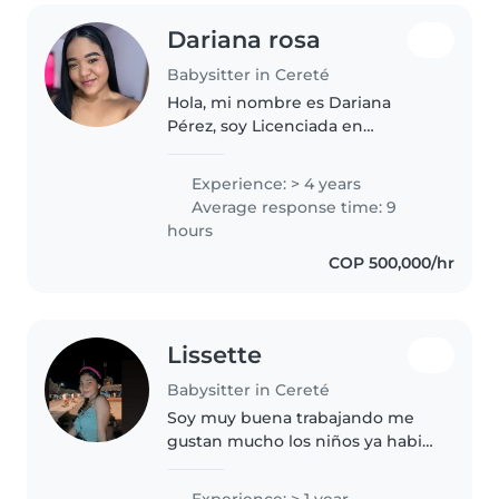
Dariana rosa
Babysitter in Cereté
Hola, mi nombre es Dariana
Pérez, soy Licenciada en
Educación Infantil y cuento con
experiencia en el cuidado y
Experience: > 4 years
acompañamiento de niños
Average response time: 9
gracias a mis prácticas
hours
profesionales. Me destaco..
COP 500,000/hr
Lissette
Babysitter in Cereté
Soy muy buena trabajando me
gustan mucho los niños ya habia
trabajado cuidando a una niña
Experience: > 1 year