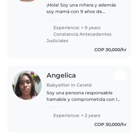
¡Hola! Soy una niñera y además
soy mamá con 9 años de
experiencia cuidando de todas
las etapas de mi hija y
Experience: > 9 years
adquiriendo la mejor forma de
Constancia Antecedentes
cuidado infantil. Me encanta leer
Judiciales
cuentos,..
COP 30,000/hr
Angelica
Babysitter in Cereté
Soy una persona responsable
hamable y comprometida con lo
q hago me caracterizo ser
paciente respetuosa y con buena
Experience: > 2 years
disposición para ayudar los de
COP 30,000/hr
más me gusta aprender cosas
nuevas..