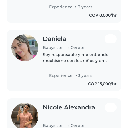
niños pequeños. Me encanta
Experience: > 3 years
leerles cuentos y jugar con ellos.
COP 8,000/hr
Estoy cómoda ayudando con
tareas..
Daniela
Babysitter in Cereté
Soy responsable y me entiendo
muchísimo con los niños y em
encanta estar cin ellos
Experience: > 3 years
COP 15,000/hr
Nicole Alexandra
Babysitter in Cereté