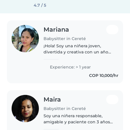
4.7 / 5
Mariana
Babysitter in Cereté
¡Hola! Soy una niñera joven,
divertida y creativa con un año
de experiencia cuidando niños
en edad preescolar. Me encanta
Experience: > 1 year
dibujar y ayudar con las tareas.
COP 10,000/hr
Soy paciente y me siento..
Maira
Babysitter in Cereté
Soy una niñera responsable,
amigable y paciente con 3 años
de experiencia cuidando bebés y