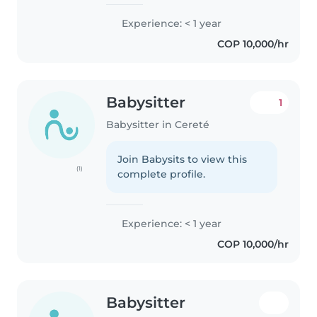
certificado en primeros auxilios.
Tengo experiencia cuidando
Experience: < 1 year
niños en edad preescolar y me
COP 10,000/hr
encanta jugar con ellos.
Además,..
Babysitter
1
Babysitter in Cereté
Join Babysits to view this
(1)
complete profile.
Experience: < 1 year
COP 10,000/hr
Babysitter