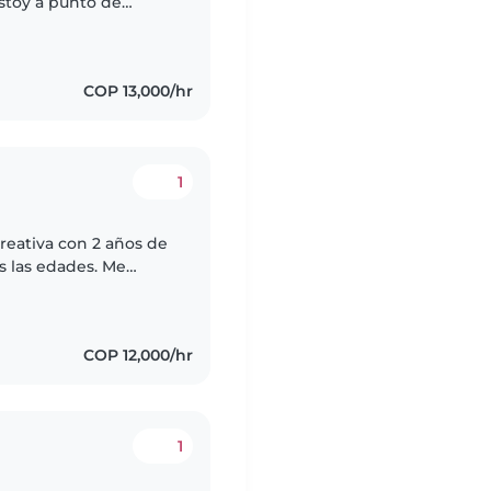
stoy a punto de
 y en mi tiempo libre
COP 13,000/hr
1
creativa con 2 años de
s las edades. Me
r manualidades jugar y
COP 12,000/hr
1