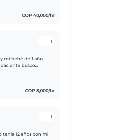
COP 40,000/hr
1
y mi bebé de 1 año
 paciente busco
i pareja en los gastos
COP 8,000/hr
1
 tenía 12 años con mi