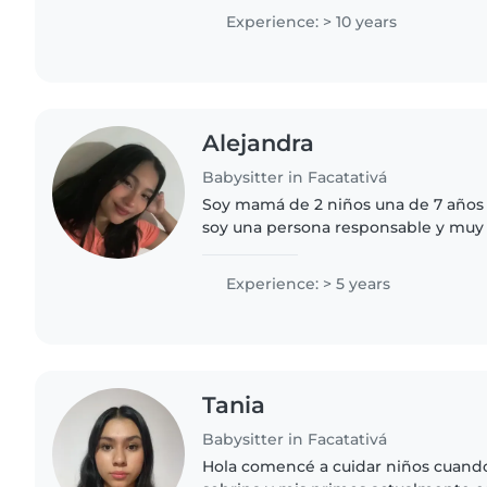
Experience: > 10 years
Alejandra
Babysitter in Facatativá
Soy mamá de 2 niños una de 7 años 
soy una persona responsable y muy
cuidar niños para poder ayudarle a m
de la casa y poder..
Experience: > 5 years
Tania
Babysitter in Facatativá
Hola comencé a cuidar niños cuando