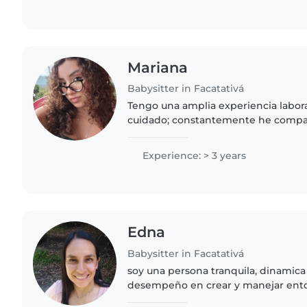
Mariana
Babysitter in Facatativá
Tengo una amplia experiencia labor
cuidado; constantemente he compa
gracias al agrado de entenderlos y 
persona soñadora, que desea..
Experience: > 3 years
Edna
Babysitter in Facatativá
soy una persona tranquila, dinamica
desempeño en crear y manejar ento
adecuados para el infante