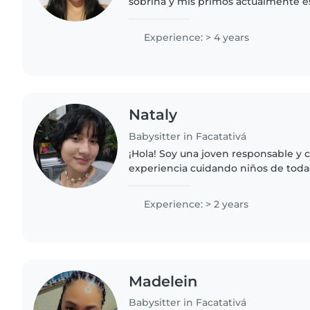
sobrina y mis primos actualmente e
graduarme de auxiliar de enfermería
me gusta cuidar niños..
Experience: > 4 years
Nataly
Babysitter in Facatativá
¡Hola! Soy una joven responsable y 
experiencia cuidando niños de toda
encanta dibujar, leer cuentos, hace
escuchar música..
Experience: > 2 years
Madelein
Babysitter in Facatativá