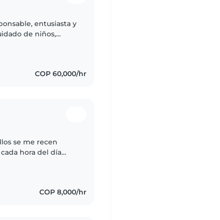
sponsable, entusiasta y
uidado de niños,
 preescolar, escolar
COP 60,000/hr
llos se me recen
 cada hora del día
s del niño
COP 8,000/hr