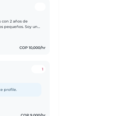
s con 2 años de
os pequeños. Soy una
ciente que disfruta de
COP 10,000/hr
1
e profile.
COP 9,000/hr