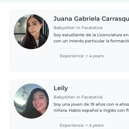
Juana Gabriela Carrasqu
Babysitter in Facatativá
Soy estudiante de la Licenciatura en
con un interés particular la formaci
herramienta clave para el proceso e
la integración..
Experience: > 4 years
Leily
Babysitter in Facatativá
Soy una joven de 19 años con 4 año
niñera. Hablo español e inglés con f
habilidades como dibujar, leer a los
manualidades, tocar música..
Experience: > 4 years