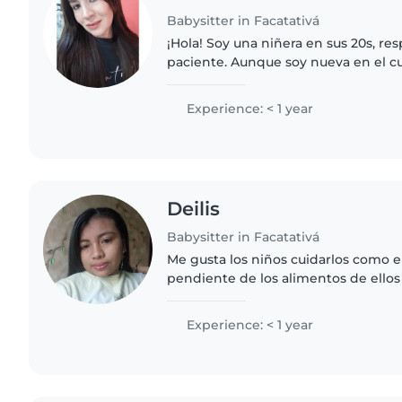
Babysitter in Facatativá
¡Hola! Soy una niñera en sus 20s, re
paciente. Aunque soy nueva en el c
tengo experiencia con niños en edad
y adolescentes...
Experience: < 1 year
Deilis
Babysitter in Facatativá
Me gusta los niños cuidarlos como e
pendiente de los alimentos de ellos
estar a tenta mente sobre los que e
Experience: < 1 year