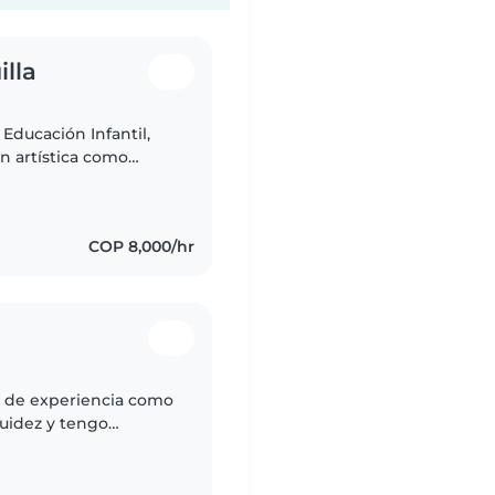
illa
 Educación Infantil,
ón artística como
ducativo. Me apasiona
COP 8,000/hr
s de experiencia como
luidez y tengo
 niños, hacer