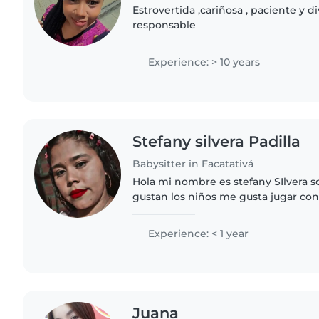
Estrovertida ,cariñosa , paciente y d
responsable
Experience: > 10 years
Stefany silvera Padilla
Babysitter in Facatativá
Hola mi nombre es stefany SIlvera s
gustan los niños me gusta jugar co
infantiles jugar echar cuento son muy divertida con los
niños los..
Experience: < 1 year
Juana