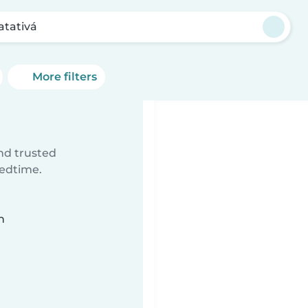
atativá
More filters
ind trusted
bedtime.
n