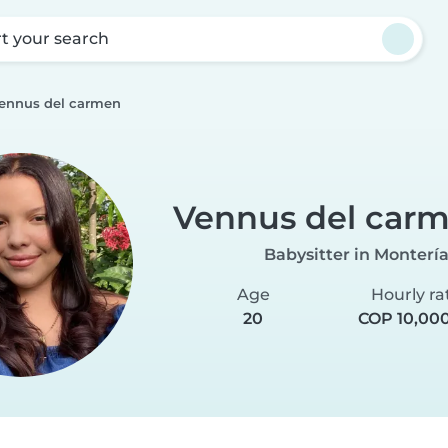
rt your search
ennus del carmen
Vennus del car
Babysitter in Monterí
Age
Hourly ra
20
COP 10,00