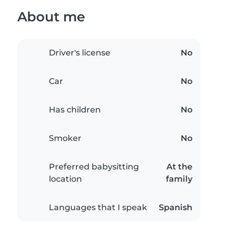
About me
Driver's license
No
Car
No
Has children
No
Smoker
No
Preferred babysitting
At the
location
family
Languages that I speak
Spanish