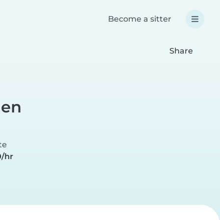
Become a sitter
Share
men
a
te
0/hr