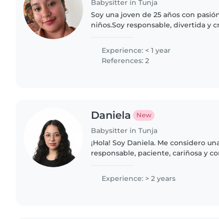
Babysitter in Tunja
Soy una joven de 25 años con pasión
niños.Soy responsable, divertida y c
permite entretener a los niños de 
emocionante. Estoy..
Experience: < 1 year
References: 2
Daniela
New
Babysitter in Tunja
¡Hola! Soy Daniela. Me considero un
responsable, paciente, cariñosa y 
bienestar de los niños. Tengo exper
de diferentes edades y disfruto..
Experience: > 2 years