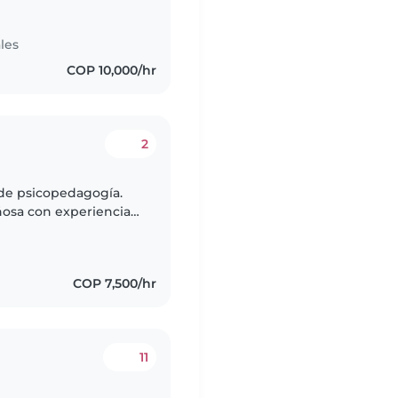
les
COP 10,000/hr
2
 de psicopedagogía.
ñosa con experiencia
zo por ser paciente,
COP 7,500/hr
11