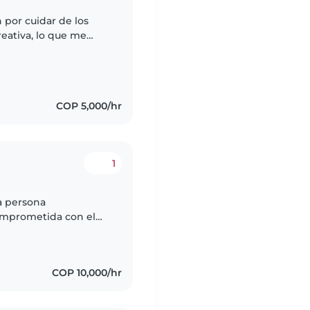
 por cuidar de los
reativa, lo que me
una manera segura y
COP 5,000/hr
1
a persona
comprometida con el
iencia cuidando niños
COP 10,000/hr