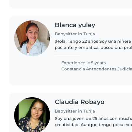
Blanca yuley
Babysitter in Tunja
¡Hola! Tengo 22 años Soy una niñera 
paciente y empatica, poseo una pro
cuidado y la educación de las cuidad
amor la..
Experience: > 5 years
Constancia Antecedentes Judicia
Claudia Robayo
Babysitter in Tunja
Soy una joven de 25 años con much
creatividad. Aunque tengo poca experiencia c
me encanta pasar tiempo con niños 