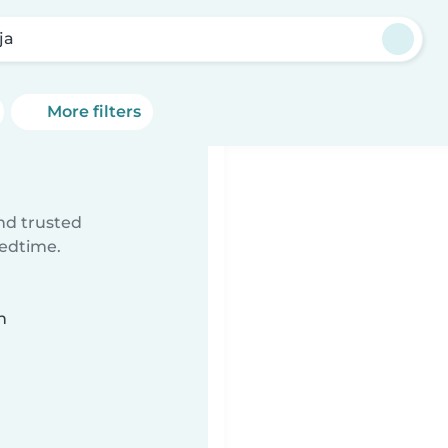
ja
More filters
ind trusted
bedtime.
n