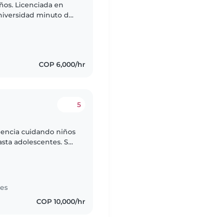
ños. Licenciada en
universidad minuto de
cia Tengo la
COP 6,000/hr
5
iencia cuidando niños
asta adolescentes. Soy
nte. Puedo ayudar con
tes
COP 10,000/hr