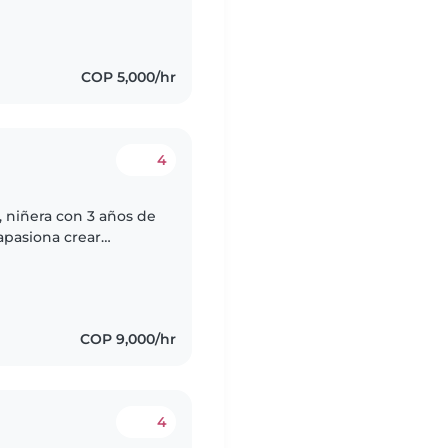
COP 5,000/hr
4
 niñera con 3 años de
apasiona crear
ara los niños,
COP 9,000/hr
4