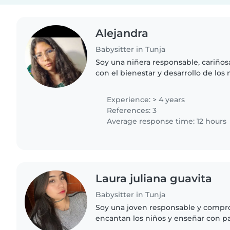
Alejandra
Babysitter in Tunja
Soy una niñera responsable, cariño
con el bienestar y desarrollo de los
años de experiencia cuidando niños
edades, brindándoles un..
Experience: > 4 years
References: 3
Average response time: 12 hours
Laura juliana guavita
Babysitter in Tunja
Soy una joven responsable y comp
encantan los niños y enseñar con p
soy estudiante universitaria y busco