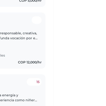
COP 5,000/hr
responsable, creativa,
funda vocación por el
o se ejercer desde el
les
COP 12,000/hr
15
a energía y
omo niñera,
de todas las edades,