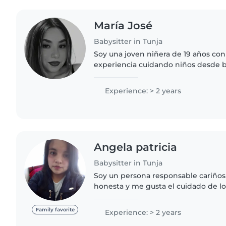
María José
Babysitter in Tunja
Soy una joven niñera de 19 años con
experiencia cuidando niños desde 
primaria. Soy responsable, amigabl
Disfruto de leer, hacer manualidades
Experience: > 2 years
Angela patricia
Babysitter in Tunja
Soy un persona responsable cariño
honesta y me gusta el cuidado de lo
su ternura y cosas mágicas que habla
vida sus ocurrencias..
Family favorite
Experience: > 2 years