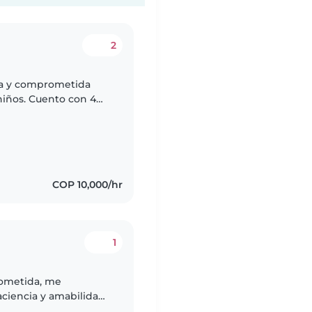
2
sa y comprometida
 niños. Cuento con 4
 de diferentes
COP 10,000/hr
1
rometida, me
aciencia y amabilidad
 un ingreso extra.