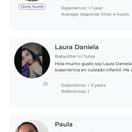
desde bebés hasta niños..
Family favorite
Experience: < 1 year
Average response time: 4 hours
Laura Daniela
Babysitter in Tunja
Hola mucho gusto soy Laura Daniela,
experiencia en cuidado infantil. Me 
ambientes acogedores y divertidos p
fomentando su desarrollo..
(1)
Experience: > 3 years
References: 1
Paula