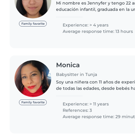
Mi nombre es Jennyfer y tengo 22 a
educación infantil, graduada en la 
Dios, tengo un diplomado en paz no violen
capacidad de planear..
Family favorite
Experience: > 4 years
Average response time: 13 hours
Monica
Babysitter in Tunja
Soy una niñera con 11 años de exper
de todas las edades, desde bebés h
responsable, amigable y muy pacie
una variedad..
Family favorite
Experience: > 11 years
References: 3
Average response time: 29 minu