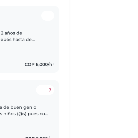
 2 años de
bebés hasta de
e y bondadosa.
..
COP 6,000/hr
7
sa de buen genio
s niños (@s) pues con
n le dan otro aire a la