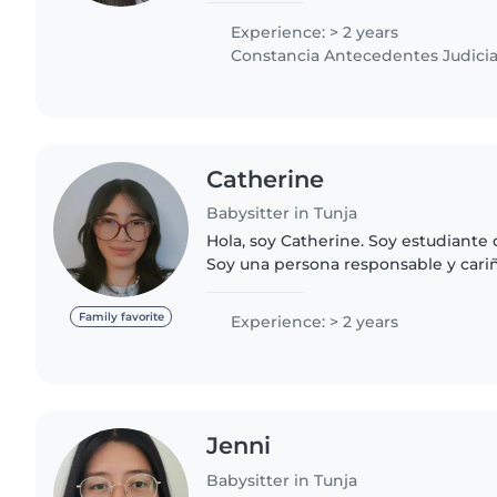
Experience: > 2 years
Constancia Antecedentes Judicia
Catherine
Babysitter in Tunja
Hola, soy Catherine. Soy estudiante
Soy una persona responsable y cari
en el cuidado de niños. Me caracteri
creativa y flexible...
Family favorite
Experience: > 2 years
Jenni
Babysitter in Tunja