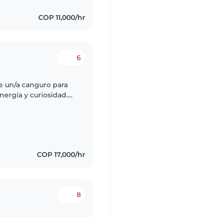
COP 11,000/hr
6
e un/a canguro para
nergía y curiosidad.
ta cómodo/a
COP 17,000/hr
8