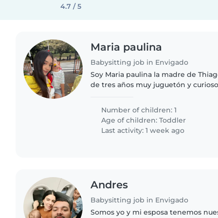
4.7 / 5
Maria paulina
Babysitting job in Envigado
Soy Maria paulina la madre de Thiag
de tres años muy juguetón y curios
necesito que me lo cuides en las ho
Cuando él está dormido..
Number of children: 1
Age of children:
Toddler
Last activity: 1 week ago
Andres
Babysitting job in Envigado
Somos yo y mi esposa tenemos nue