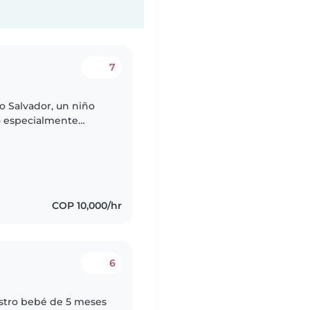
7
o Salvador, un niño
o especialmente
ras de la noche.
COP 10,000/hr
6
stro bebé de 5 meses