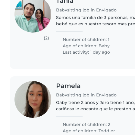
Tania
Babysitting job in Envigado
Somos una familia de 3 personas, m
bebé que es nuestro tesoro mas pr
personas respetuosas, nos gusta el o
tranquilidad, Dios es el pilar en..
(2)
Number of children: 1
Age of children:
Baby
Last activity: 1 day ago
Pamela
Babysitting job in Envigado
Gaby tiene 2 años y Jero tiene 1 año
cariñosa le encanta que le presten a
juegos, Jero es tímido mas tranquil
conoce es muy..
Number of children: 2
Age of children:
Toddler