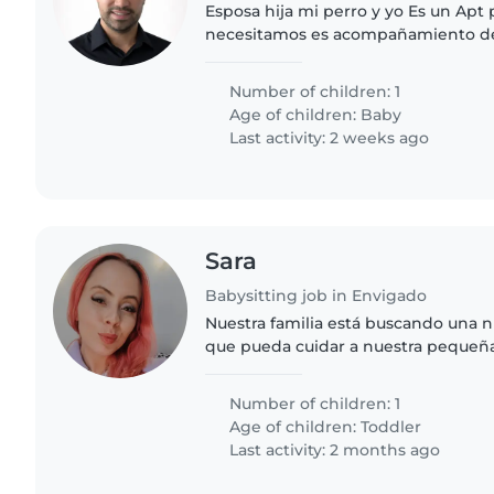
Esposa hija mi perro y yo Es un Apt pequeño y
necesitamos es acompañamiento de 
domésticas y cuidado de la bebe
Number of children: 1
Age of children:
Baby
Last activity: 2 weeks ago
Sara
Babysitting job in Envigado
Nuestra familia está buscando una n
que pueda cuidar a nuestra pequeña 
es hablador, enérgico y curioso, as
alguien que pueda..
Number of children: 1
Age of children:
Toddler
Last activity: 2 months ago