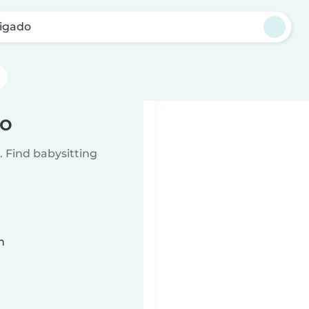
igado
do
 Find babysitting
n