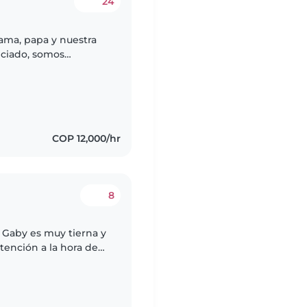
24
ama, papa y nuestra
eciado, somos
rden y la
COP 12,000/hr
8
, Gaby es muy tierna y
tención a la hora de
o pero cuando te