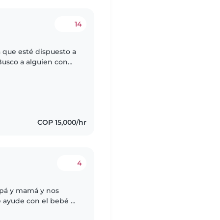
14
 que esté dispuesto a
Busco a alguien con
COP 15,000/hr
4
apá y mamá y nos
e ayude con el bebé 2
cho los niños y