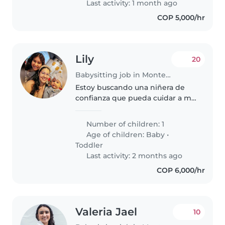
Last activity: 1 month ago
losa..
COP 5,000/hr
Lily
20
Babysitting job in Montería
Estoy buscando una niñera de
confianza que pueda cuidar a mi
bebé enérgica de 1 año en casa,
Pero NO interna. Necesito a
Number of children: 1
alguien que se encargue de
Age of children:
Baby
•
mantenerla limpia a ella y todas..
Toddler
Last activity: 2 months ago
COP 6,000/hr
Valeria Jael
10