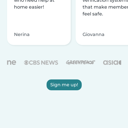
who need help at
verification system
home easier!
that make membe
feel safe.
Nerina
Giovanna
Sign me up!