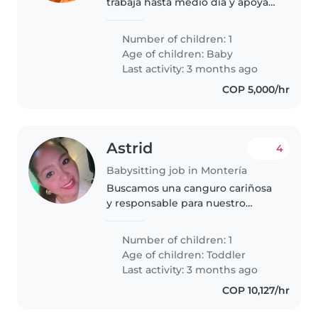
trabaja hasta medio día y apoya
su cuidado en la tarde.
Number of children: 1
Age of children:
Baby
Last activity: 3 months ago
COP 5,000/hr
Astrid
4
Babysitting job in Montería
Buscamos una canguro cariñosa
y responsable para nuestro
niño/a de 22 meses, que es
juguetón/a e inteligente. Nos
Number of children: 1
encantaría encontrar a alguien
Age of children:
Toddler
que disfrute cocinando y que
Last activity: 3 months ago
pueda..
COP 10,127/hr