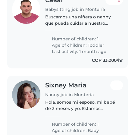
2
Babysitting job in Montería
Buscamos una niñera o nanny
que pueda cuidar a nuestro
pequeño de 3 años, quien es
muy creativo, enérgico y curioso.
Number of children: 1
Nos encantaría alguien que
Age of children:
Toddler
pueda ayudar con la tarea y
Last activity: 1 month ago
disfrute..
COP 33,000/hr
Sixney Maria
Nanny job in Montería
Hola, somos mi esposo, mi bebé
de 3 meses y yo. Estamos
buscando una persona que se
quede con el bebé mientras
Number of children: 1
vamos a nuestras labores diarias,
Age of children:
Baby
y nos ayude con la lavadade la