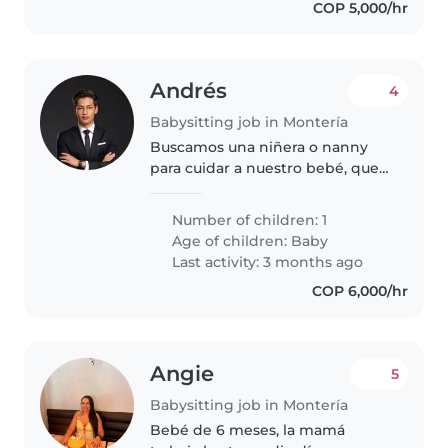
COP 5,000/hr
Andrés
4
Babysitting job in Montería
Buscamos una niñera o nanny
para cuidar a nuestro bebé, que
es curioso, calmado y juguetón.
Nos encantaría alguien que se
Number of children: 1
sienta cómodo/a cocinando solo
Age of children:
Baby
para nuestra niña y que pueda..
Last activity: 3 months ago
COP 6,000/hr
Angie
5
Babysitting job in Montería
Bebé de 6 meses, la mamá