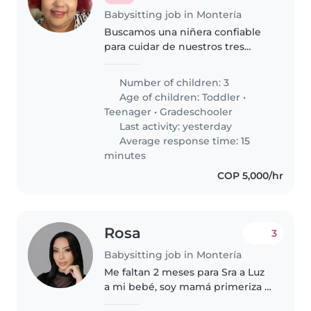
Babysitting job in Montería
Buscamos una niñera confiable
para cuidar de nuestros tres
niños: un pequeño, un
preadolescente y un
Number of children: 3
adolescente. Valoramos que sea
Age of children:
Toddler
•
cariñosa, paciente y con
Teenager
•
Gradeschooler
experiencia en niños con..
Last activity: yesterday
Average response time: 15
minutes
COP 5,000/hr
Rosa
3
Babysitting job in Montería
Me faltan 2 meses para Sra a Luz
a mi bebé, soy mamá primeriza y
necesito una Nani interna con