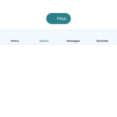
Map
Home
Search
Messages
Favorites
English
How it works
Help
Terms & Privacy
Pricing
Company details
Babysits for Work
Community standards