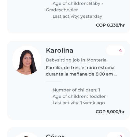
Necesitamos alguien cómodo
Age of children:
Baby
•
cocinando y ayudando con
Gradeschooler
tareas sencillas. Si tienes..
Last activity: yesterday
COP 8,338/hr
Karolina
4
Babysitting job in Montería
Familia, de tres, el niño estudia
durante la mañana de 8:00 am a
12 :00 pm, mamá trabaja por
fuera, papá trabaja desde casa,
Number of children: 1
niñera interna
Age of children:
Toddler
Last activity: 1 week ago
COP 5,000/hr
César