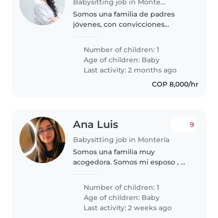
Babysitting job in Montería
Somos una familia de padres
jóvenes, con convicciones
cristianas, ambiente acogedor y
agradable, que busca alguien
Number of children: 1
que trabaje en equipo con
Age of children:
Baby
nosotros.
Last activity: 2 months ago
COP 8,000/hr
Ana Luis
9
Babysitting job in Montería
Somos una familia muy
acogedora. Somos mi esposo , mi
mamá , mi hermano y yo .
Number of children: 1
Age of children:
Baby
Last activity: 2 weeks ago