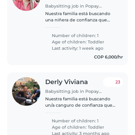
Babysitting job in Popayán
Nuestra familia está buscando
una niñera de confianza que
pueda cuidar de nuestra
princesa de 1 año 4 meses.
Number of children: 1
Necesitamos alguien que se
Age of children:
Toddler
sienta cómodo con las mascotas
Last activity: 1 week ago
y la cocina...
COP 6,000/hr
Derly Viviana
23
Babysitting job in Popayán
Nuestra familia está buscando
un/a canguro de confianza que
pueda cuidar de nuestro/a
inquieto/a, amigable e
Number of children: 1
inteligente niño/a de 2 años. Nos
Age of children:
Toddler
gustaría tener a alguien que
Last activity: 3 months ago