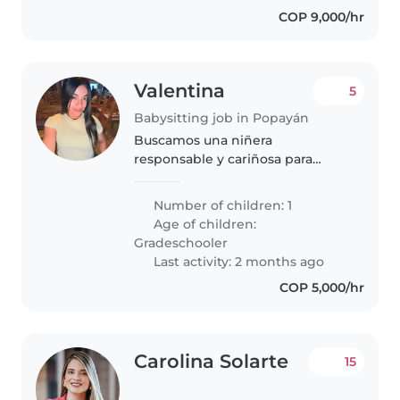
COP 9,000/hr
Valentina
5
Babysitting job in Popayán
Buscamos una niñera
responsable y cariñosa para
nuestro hijo de primaria, un niño
lleno de energía, independiente
Number of children: 1
y muy juguetón. Nos encantaría
Age of children:
alguien que pueda ayudar con
Gradeschooler
las tareas..
Last activity: 2 months ago
COP 5,000/hr
Carolina Solarte
15