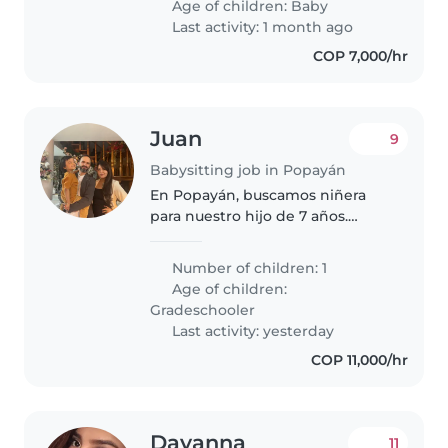
Age of children:
Baby
Last activity: 1 month ago
COP 7,000/hr
Juan
9
Babysitting job in Popayán
En Popayán, buscamos niñera
para nuestro hijo de 7 años.
Buscamos a alguien que pueda
acompañarlo en sus actividades
Number of children: 1
diarias con paciencia y
Age of children:
creatividad. Horario: necesitamos
Gradeschooler
un total..
Last activity: yesterday
COP 11,000/hr
Dayanna
11