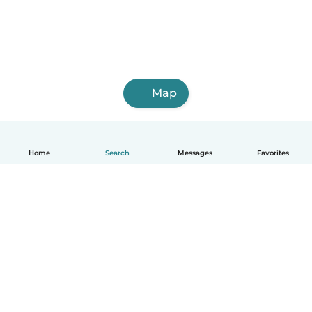
Map
Home
Search
Messages
Favorites
English
How it works
Help
Terms & Privacy
Pricing
Company details
Babysits for Work