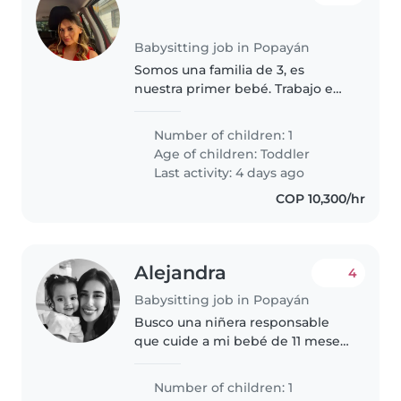
Babysitting job in Popayán
Somos una familia de 3, es
nuestra primer bebé. Trabajo en
casa. Viajamos con frecuencia.
Así que hay que tener
Number of children: 1
disponibilidad de viajar.
Age of children:
Toddler
Last activity: 4 days ago
COP 10,300/hr
Alejandra
4
Babysitting job in Popayán
Busco una niñera responsable
que cuide a mi bebé de 11 meses,
Ideal si tiene experiencia con
bebés y mucha energía.
Number of children: 1
¡Contácteme para coordinar!