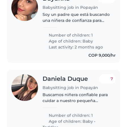
Babysitting job in Popayán
Soy un padre que está buscando
una niñera de confianza para
cuidar de mi pequeña de 2 años
Me gustaría encontrar a alguien
Number of children: 1
que se sienta cómoda realizando
Age of children:
Baby
algunas tareas del hogar..
Last activity: 2 months ago
COP 9,000/hr
Daniela Duque
7
Babysitting job in Popayán
Buscamos niñera confiable para
cuidar a nuestro pequeña
juguetona, inteligente y curiosa
de 20 meses. Requerimos que
Number of children: 1
prepare comidas sencillas para la
Age of children:
Baby
•
bebé. Ideal que tenga