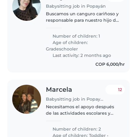
Babysitting job in Popayán
Buscamos un canguro cariñoso y
responsable para nuestro hijo de
primaria, un niño hablador,
juguetón y cariñoso.
Number of children: 1
Necesitamos a alguien que
Age of children:
pueda ayudarle con sus tareas
Gradeschooler
escolares...
Last activity: 2 months ago
COP 6,000/hr
Marcela
12
Babysitting job in Popayán
Necesitamos el apoyo después
de las actividades escolares y
que sean atendidas y
acompañadas por un adulto
Number of children: 2
responsable
Age of children:
Toddler
•