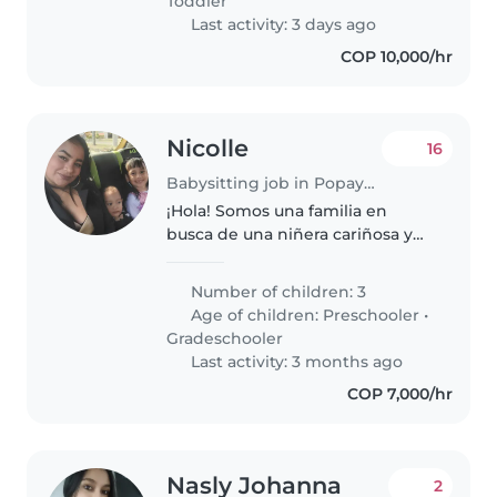
Toddler
experiencia..
Last activity: 3 days ago
COP 10,000/hr
Nicolle
16
Babysitting job in Popayán
¡Hola! Somos una familia en
busca de una niñera cariñosa y
responsable para cuidar a
nuestros tres niños, un
Number of children: 3
preescolar y un escolar. Nuestros
Age of children:
Preschooler
•
hijos son llenos de energía,
Gradeschooler
creativos..
Last activity: 3 months ago
COP 7,000/hr
Nasly Johanna
2