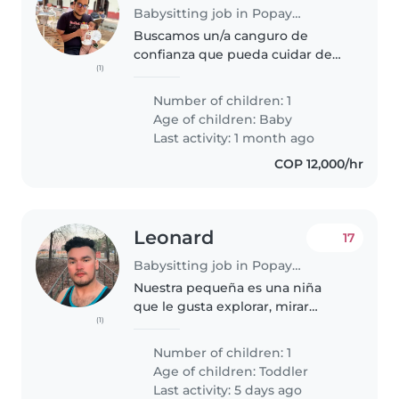
Babysitting job in Popayán
Buscamos un/a canguro de
confianza que pueda cuidar de
(1)
nuestro bebé curioso, enérgico y
tranquilo. Nos gustaría que la
Number of children: 1
persona se pueda encargar de la
Age of children:
Baby
atención de nuestro hijo en
Last activity: 1 month ago
nuestra..
COP 12,000/hr
Leonard
17
Babysitting job in Popayán
Nuestra pequeña es una niña
que le gusta explorar, mirar
(1)
libros, ver fotos, escuchar música
y bailar. Es aficionada a la música
Number of children: 1
y a los libros básicamente. Al
Age of children:
Toddler
inicio es muy reservada..
Last activity: 5 days ago