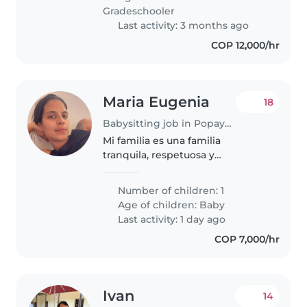
Gradeschooler
Last activity: 3 months ago
COP 12,000/hr
Maria Eugenia
18
Babysitting job in Popayán
Mi familia es una familia
tranquila, respetuosa y
comprensiva. En relación al
cuidado del bebé somos
Number of children: 1
exigentes con nuestra decisión
Age of children:
Baby
de crianza y esperamos que eso
Last activity: 1 day ago
lo acojan y respeten..
COP 7,000/hr
Ivan
14