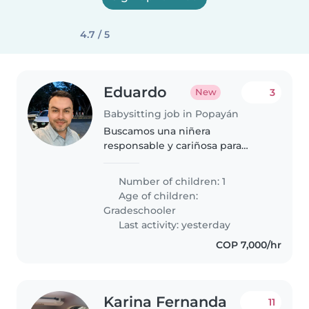
4.7 / 5
Eduardo
3
New
Babysitting job in Popayán
Buscamos una niñera
responsable y cariñosa para
nuestro pequeño curioso y lleno
de energía. Necesitamos alguien
Number of children: 1
que pueda ayudar con las tareas
Age of children:
escolares y cuidarlo. Contáctenos
Gradeschooler
para..
Last activity: yesterday
COP 7,000/hr
Karina Fernanda
11