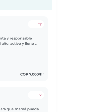
17
enta y responsable
año, activo y lleno de
nar!
COP 7,000/hr
17
 para que mamá pueda