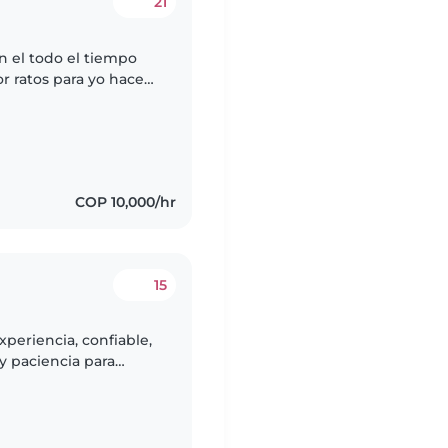
21
n el todo el tiempo
r ratos para yo hacer
gos en el apto y puede
COP 10,000/hr
15
periencia, confiable,
y paciencia para
s sería entre 5-6