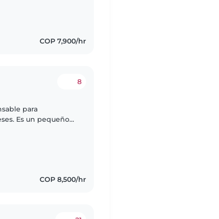
COP 7,900/hr
8
nsable para
ses. Es un pequeño
ferimos que alguien se
COP 8,500/hr