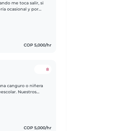
ndo me toca salir, si
ía ocasional y por
COP 5,000/hr
8
una canguro o niñera
escolar. Nuestros
s y muy creativos. Nos
COP 5,000/hr