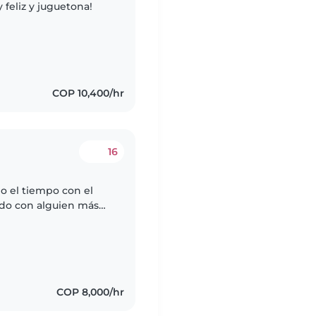
 feliz y juguetona!
COP 10,400/hr
16
o el tiempo con el
ndo con alguien más
o viajar, sería para
COP 8,000/hr