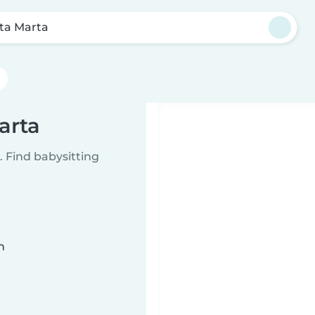
ta Marta
arta
 Find babysitting
n