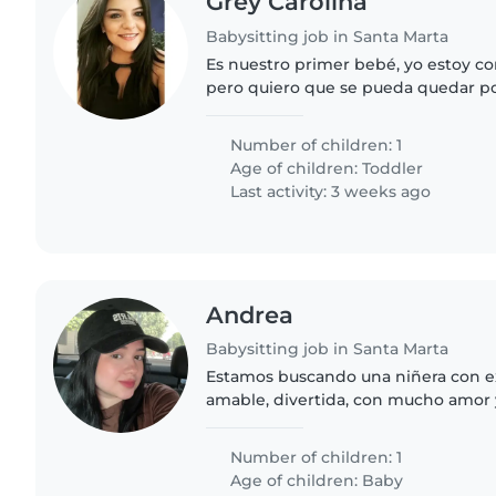
Grey Carolina
Babysitting job in Santa Marta
Es nuestro primer bebé, yo estoy co
pero quiero que se pueda quedar po
vueltas sola. Tiene su cuarto de jue
subir al parque..
Number of children: 1
Age of children:
Toddler
Last activity: 3 weeks ago
Andrea
Babysitting job in Santa Marta
Estamos buscando una niñera con ex
amable, divertida, con mucho amor 
nuestra bebé de 9 meses. Los horario
horas al día, las funciones..
Number of children: 1
Age of children:
Baby