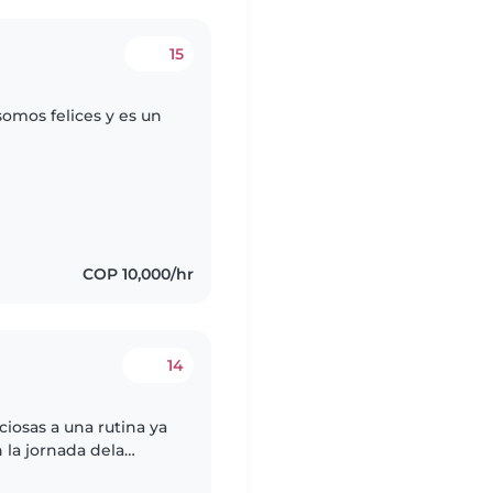
15
omos felices y es un
COP 10,000/hr
14
iosas a una rutina ya
n la jornada dela