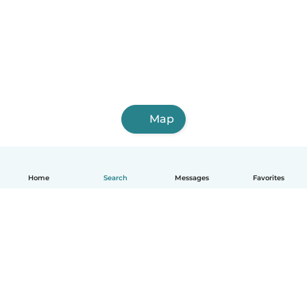
Map
Home
Search
Messages
Favorites
English
How it works
Help
Terms & Privacy
Pricing