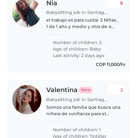
Nia
8
Babysitting job in Santiago de Cali
el trabajo es para cuidar 2 Niñas ,
1 de 1 año y medio y otra de 4
meses
Number of children: 2
Age of children:
Baby
Last activity: 2 days ago
COP 11,000/hr
Valentina
2
New
Babysitting job in Santiago de Cali
Somos una familia que busca una
niñera de confianza para el
cuidado ocasional de mi hija de 2
años. Necesitamos apoyo por
Number of children: 1
días, según se requiera. En
Age of children:
Toddler