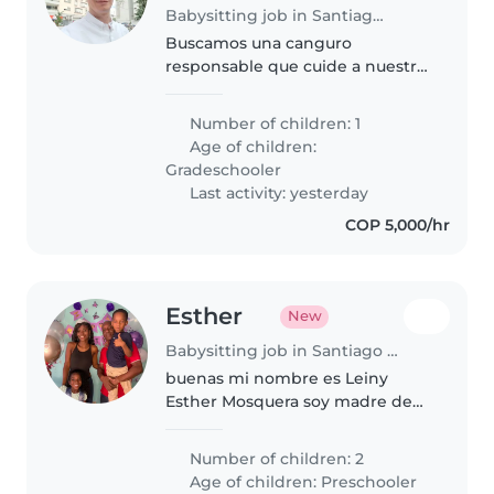
Babysitting job in Santiago de Cali
Buscamos una canguro
responsable que cuide a nuestro
niño de 7 años (inteligente y
juguetón). Necesita saber cocinar
Number of children: 1
y debe sentirse cómoda en
Age of children:
entorno familiar. Más detalles al
Gradeschooler
contactar
Last activity: yesterday
COP 5,000/hr
Esther
New
Babysitting job in Santiago de Cali
buenas mi nombre es Leiny
Esther Mosquera soy madre de
mellizos niño y niña de 5 años y
me encantan los niños amo que
Number of children: 2
crezcan en un ambiente sano y
Age of children:
Preschooler