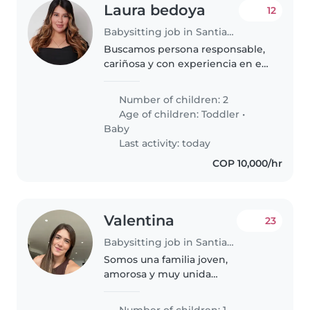
Laura bedoya
12
Babysitting job in Santiago de Cali
Buscamos persona responsable,
cariñosa y con experiencia en el
cuidado infantil para acompañar
a nuestra familia de lunes a
Number of children: 2
viernes. Tenemos una niña de 15
Age of children:
Toddler
•
meses y un bebé que está..
Baby
Last activity: today
COP 10,000/hr
Valentina
23
Babysitting job in Santiago de Cali
Somos una familia joven,
amorosa y muy unida
conformada por papá, mamá y
nuestra bebé María Antonia. En
Number of children: 1