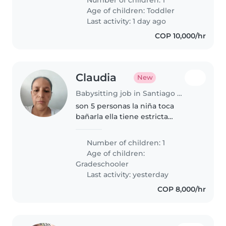
nuestro hogar valoramos mucho
Age of children:
Toddler
el respeto, la paciencia, la
Last activity: 1 day ago
tranquilidad y el..
COP 10,000/hr
Claudia
New
Babysitting job in Santiago de Cali
son 5 personas la niña toca
bañarla ella tiene estricta
alimentación medicado
neutrologa estar pendiente de
Number of children: 1
ella
Age of children:
Gradeschooler
Last activity: yesterday
COP 8,000/hr