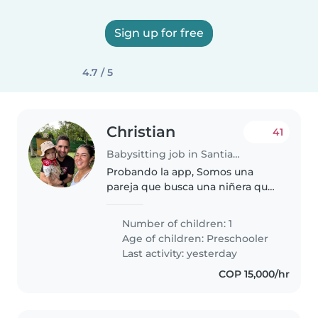
Sign up for free
4.7 / 5
Christian
41
Babysitting job in Santiago de Cali
Probando la app, Somos una
pareja que busca una niñera que
nos ayude a cuidar nuestra bebe
en ciertos horarios nocturnos
Number of children: 1
para poder disfrutar tiempo en
Age of children:
Preschooler
pareja tambien contamos con..
Last activity: yesterday
COP 15,000/hr