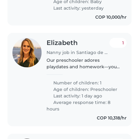
Age of children:
Baby
dedicada y aseada . Es
Last activity: yesterday
importante..
COP 10,000/hr
Elizabeth
1
Nanny job in Santiago de Cali
Our preschooler adores
playdates and homework—your
playful nanny can provide both!
Bilingual (English/Spanish)
Number of children: 1
caregiver to engage and nurture
Age of children:
Preschooler
their curious mind at our home.
Last activity: 1 day ago
Come..
Average response time: 8
hours
COP 10,318/hr