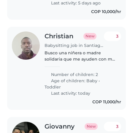
divertido. me caracterizo por ser..
Last activity: 5 days ago
COP 10,000/hr
Christian
3
New
Babysitting job in Santiago de Cali
Busco una niñera o madre
solidaria que me ayuden con mis
2 pequeños llenos de energía,
curiosos y juguetones de 2 y 8
Number of children: 2
años. Ideal quien disfrute cocinar
Age of children:
Baby
•
y hacer tareas del hogar con..
Toddler
Last activity: today
COP 11,000/hr
Giovanny
3
New