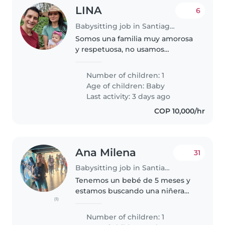
LINA
6
Babysitting job in Santiago de Cali
Somos una familia muy amorosa
y respetuosa, no usamos
pantallas.
Number of children: 1
Age of children:
Baby
Last activity: 3 days ago
COP 10,000/hr
Ana Milena
31
Babysitting job in Santiago de Cali
Tenemos un bebé de 5 meses y
estamos buscando una niñera
(1)
amorosa y comprometida con el
cuidado de nuestro pequeño.
Number of children: 1
Una persona alegre, amorosa,