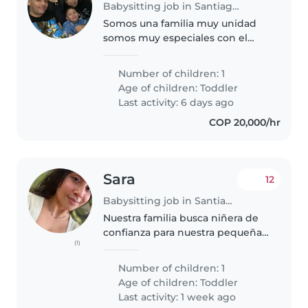
Babysitting job in Santiago de Cali
Somos una familia muy unidad
somos muy especiales con el
niño
Number of children: 1
Age of children:
Toddler
Last activity: 6 days ago
COP 20,000/hr
Sara
12
Babysitting job in Santiago de Cali
Nuestra familia busca niñera de
confianza para nuestra pequeña
(1)
llena de curiosidad. Necesitamos
alguien cariñoso y paciente que
Number of children: 1
se adapte a su estilo hablador y
Age of children:
Toddler
amigable. Si tienes..
Last activity: 1 week ago