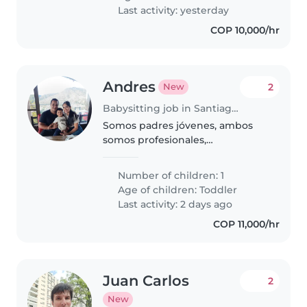
algunas ocasiones también
Last activity: yesterday
agradeceríamos..
COP 10,000/hr
Andres
2
New
Babysitting job in Santiago de Cali
Somos padres jóvenes, ambos
somos profesionales,
maximiliano es un niño increíble,
aprende muy rápido, es
Number of children: 1
inteligente y le gusta explorar.
Age of children:
Toddler
Tiene energía de sobra, es muy
Last activity: 2 days ago
sano, está..
COP 11,000/hr
Juan Carlos
2
New