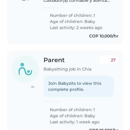
Cuidador(a) confiable y atenta
para cuidar de nuestro bebé
curioso, amigable e inteligente.
Number of children: 1
Nos gustaría una persona que
Age of children:
Baby
pueda ofrecer un ambiente
Last activity: 2 weeks ago
seguro..
COP 10,000/hr
Parent
27
Babysitting job in Chía
Join Babysits to view this
(5)
complete profile.
Number of children: 1
Age of children:
Baby
Last activity: 1 week ago