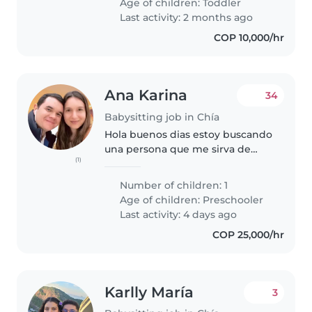
Age of children:
Toddler
cómodo(a) ayudando con las
Last activity: 2 months ago
tareas y..
COP 10,000/hr
Ana Karina
34
Babysitting job in Chía
Hola buenos dias estoy buscando
una persona que me sirva de
(1)
Sombra - ayudante en el jardín
de mi hijo para que lo acompañe
Number of children: 1
en su jornada de la mañana de 8
Age of children:
Preschooler
- 12:30 - la persona le colaborará..
Last activity: 4 days ago
COP 25,000/hr
Karlly María
3