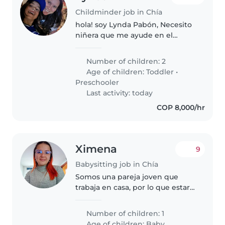
Childminder job in Chía
hola! soy Lynda Pabón, Necesito
niñera que me ayude en el
cuidado, crianza y educación de
mis 2 hijos, q viva en Chia, o
Number of children: 2
cerca también requiero alguien
Age of children:
Toddler
•
q me ayude los domingos y
Preschooler
festivos..
Last activity: today
COP 8,000/hr
Ximena
9
Babysitting job in Chía
Somos una pareja joven que
trabaja en casa, por lo que estará
acompañada 4 de 5 días a la
semana. Somos tranquilos,
Number of children: 1
flexibles y cero problemáticos.
Age of children:
Baby