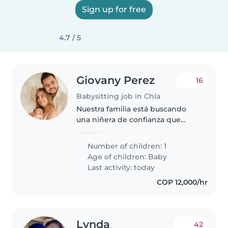
Sign up for free
4.7 / 5
Giovany Perez
16
Babysitting job in Chía
Nuestra familia está buscando
una niñera de confianza que
pueda cuidar a nuestra hija de 16
meses de edad. Necesitamos
Number of children: 1
una niñera que se sienta cómoda
Age of children:
Baby
con las mascotas y que pueda..
Last activity: today
COP 12,000/hr
Lynda
42