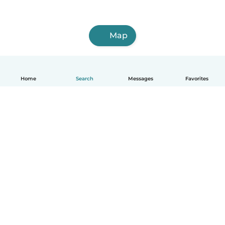
Map
Home
Search
Messages
Favorites
English
How it works
Help
Terms & Privacy
Pricing
Company details
Babysits for Work
Community standards