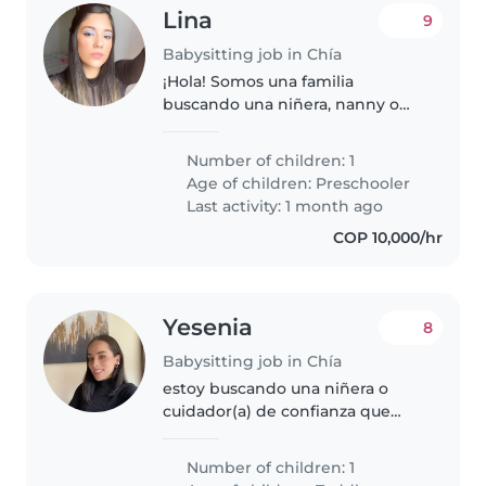
Lina
9
Babysitting job in Chía
¡Hola! Somos una familia
buscando una niñera, nanny o
cuidador(a) para nuestro hijo, un
niño preescolar lleno de energía,
Number of children: 1
curiosidad y mucha charla.
Age of children:
Preschooler
Necesitamos a alguien
Last activity: 1 month ago
cómodo/a..
COP 10,000/hr
Yesenia
8
Babysitting job in Chía
estoy buscando una niñera o
cuidador(a) de confianza que
pueda hacerse cargo de mi hijo
de 2 años. Me gustaría encontrar
Number of children: 1
a alguien que se sienta