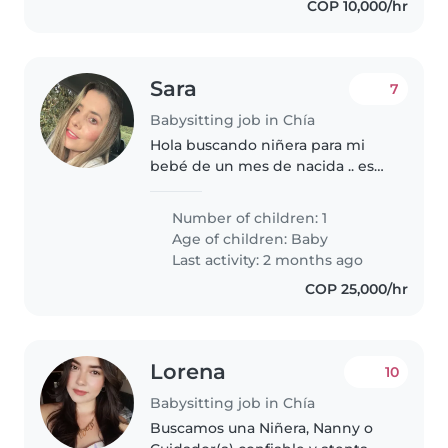
COP 10,000/hr
Sara
7
Babysitting job in Chía
Hola buscando niñera para mi
bebé de un mes de nacida .. es
una ayuda extra mientras yo
hago cosas de trabajo que la
Number of children: 1
niñera esté pendiente de ella ..
Age of children:
Baby
trabajo desde casa
Last activity: 2 months ago
COP 25,000/hr
Lorena
10
Babysitting job in Chía
Buscamos una Niñera, Nanny o