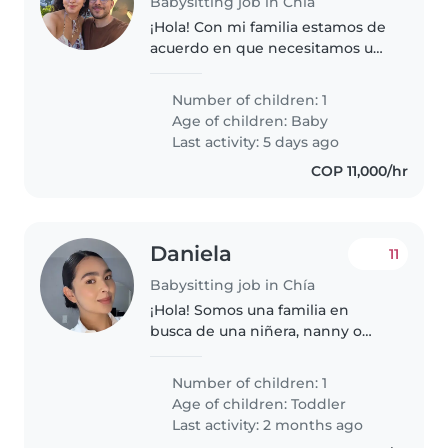
Babysitting job in Chía
¡Hola! Con mi familia estamos de
acuerdo en que necesitamos una
mano extra para los cuidados de
nuestra bebita, es una mueca
Number of children: 1
divina, muy curiosa y amigable.
Age of children:
Baby
Advertencia: la compañía..
Last activity: 5 days ago
COP 11,000/hr
Daniela
11
Babysitting job in Chía
¡Hola! Somos una familia en
busca de una niñera, nanny o
cuidador(a) para nuestro niña de
11 meses , que es muy
Number of children: 1
energético, creativo y juguetón.
Age of children:
Toddler
Necesitamos a alguien que
Last activity: 2 months ago
pueda ayudarle..