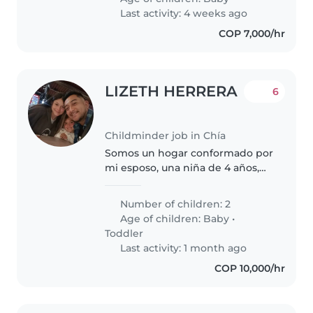
Last activity: 4 weeks ago
COP 7,000/hr
LIZETH HERRERA
6
Childminder job in Chía
Somos un hogar conformado por
mi esposo, una niña de 4 años,
un bebé de 3 meses y un perro
labrador, nosotros somos
Number of children: 2
psicólogos, muy familiares,
Age of children:
Baby
•
organizados y nos gusta ser muy
Toddler
empáticos..
Last activity: 1 month ago
COP 10,000/hr