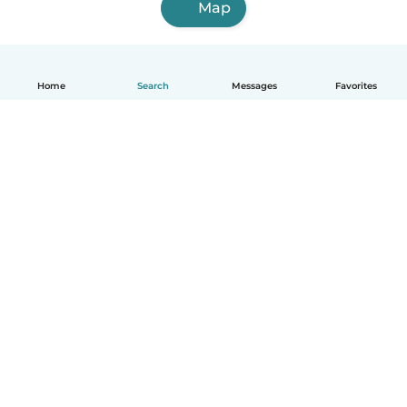
Map
Home
Search
Messages
Favorites
English
How it works
Help
Terms & Privacy
Pricing
Company details
Babysits for Work
Community standards