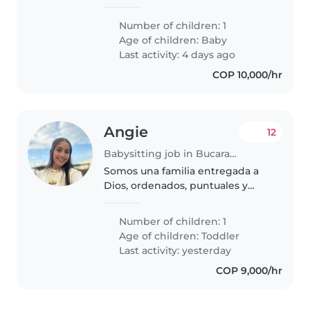
momento de mes y medio,
necesitaría quien me cuide a la
Number of children: 1
bebé apartir de los 5 meses. Ya
Age of children:
Baby
que somos padres que
Last activity: 4 days ago
trabajamos..
COP 10,000/hr
Angie
12
Babysitting job in Bucaramanga
Somos una familia entregada a
Dios, ordenados, puntuales y
muy humanos, nos gusta
escuchar, nos gusta crearle
Number of children: 1
actividades a nuestra hija,
Age of children:
Toddler
consentirla y educarla. Somos
Last activity: yesterday
felices, tenemos..
COP 9,000/hr