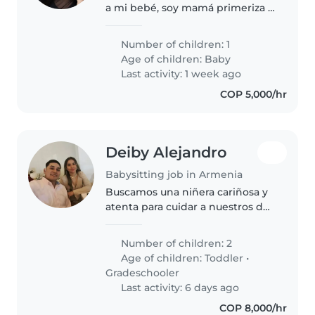
a mi bebé, soy mamá primeriza y
necesito una Nani interna con
salida cada 15 días
Number of children: 1
Age of children:
Baby
Last activity: 1 week ago
COP 5,000/hr
Deiby Alejandro
Babysitting job in Armenia
Buscamos una niñera cariñosa y
atenta para cuidar a nuestros dos
pequeños: un preescolar creativo
y un escolar amigable y
Number of children: 2
conversador. Ideal quien sepa
Age of children:
Toddler
•
acompañar sus juegos y charlas..
Gradeschooler
Last activity: 6 days ago
COP 8,000/hr