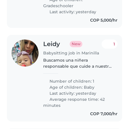
entorno familiar. Más detalles al
Gradeschooler
contactar
Last activity: yesterday
COP 5,000/hr
Leidy
1
New
Babysitting job in Marinilla
Buscamos una niñera
responsable que cuide a nuestro
pequeño curioso y juguetón. Es
fundamental que le prepare
Number of children: 1
comidas balanceadas y ayude
Age of children:
Baby
con las tareas del hogar de
Last activity: yesterday
manera discreta.
Average response time: 42
minutes
COP 7,000/hr