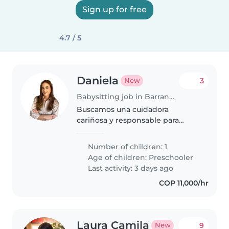
Sign up for free
4.7 / 5
Daniela
3
New
Babysitting job in Barranquilla
Buscamos una cuidadora
cariñosa y responsable para
nuestra niño en edad preescolar.
Idealmente, alguien que pueda
Number of children: 1
cocinar, ayudar con las tareas del
Age of children:
Preschooler
hogar y tenga experiencia con
Last activity: 3 days ago
niños..
COP 11,000/hr
Laura Camila
9
New