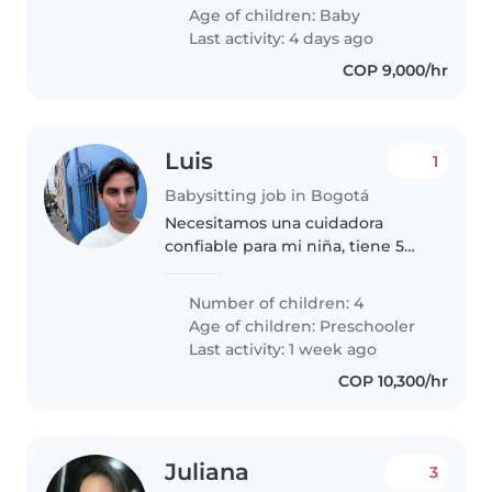
con la tarea y que sea cariñoso.
Age of children:
Baby
¡Contáctanos para conoceros
Last activity: 4 days ago
COP 9,000/hr
Luis
1
Babysitting job in Bogotá
Necesitamos una cuidadora
confiable para mi niña, tiene 5
años de edad y va al preescolar.
Buscamos alguien segura que se
Number of children: 4
sienta cómoda cocinando y
Age of children:
Preschooler
ayudando con las tareas
Last activity: 1 week ago
escolares...
COP 10,300/hr
Juliana
3