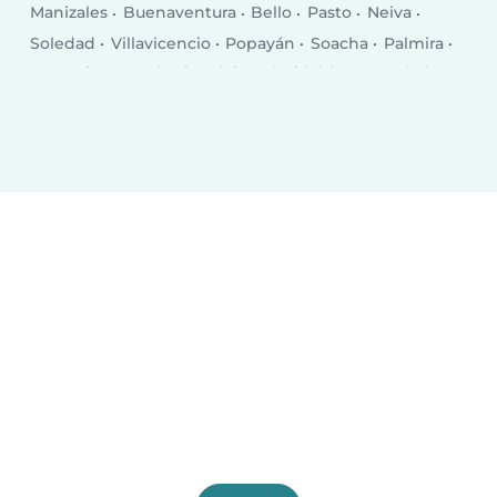
Manizales
Buenaventura
Bello
Pasto
Neiva
Soledad
Villavicencio
Popayán
Soacha
Palmira
Armenia
Itagüí
Sincelejo
Floridablanca
Tuluá
Dosquebradas
Barrancabermeja
Riohacha
Tunja
Yopal
Florencia
Maicao
Piedecuesta
Envigado
Facatativá
Pitalito
Cartago
Zipaquirá