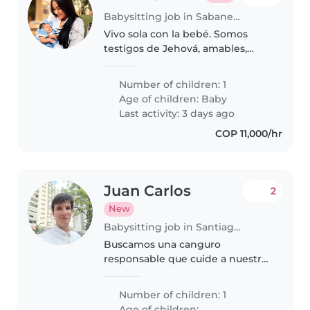
Babysitting job in Sabaneta (Antioquia)
Vivo sola con la bebé. Somos
testigos de Jehová, amables,
comunicativa, tranquila.
Number of children: 1
Age of children:
Baby
Last activity: 3 days ago
COP 11,000/hr
Juan Carlos
2
New
Babysitting job in Santiago de Cali
Buscamos una canguro
responsable que cuide a nuestro
niño de 7 años (inteligente y
juguetón). Necesita saber cocinar
Number of children: 1
y debe sentirse cómoda en
Age of children: