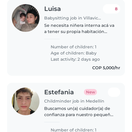
Luisa
8
Babysitting job in Villavicencio
Se necesita niñera interna acá va
a tener su propia habitación
cama closet ventilador y baño
exclusivo para la persona he
Number of children: 1
internet y pues obviamente va a
Age of children:
Baby
tener su alimentación y aparte..
Last activity: 2 days ago
COP 5,000/hr
Estefania
New
Childminder job in Medellín
Buscamos un(a) cuidador(a) de
confianza para nuestro pequeño
tranquilo de meses. Necesitamos
alguien habilidoso con ayuda
Number of children: 1