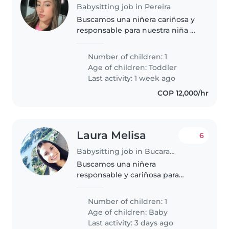
Babysitting job in Pereira
Buscamos una niñera cariñosa y
responsable para nuestra niña de
15 meses, llena de energía y muy
curiosa. Que le guste interactuar
Number of children: 1
con mascotas. ¡Ideal que tenga
Age of children:
Toddler
experiencia con chiquitines..
Last activity: 1 week ago
COP 12,000/hr
Laura Melisa
6
Babysitting job in Bucaramanga
Buscamos una niñera
responsable y cariñosa para
nuestro bebé energético y
curioso. Debe disfrutar cocinar y
Number of children: 1
ayudar en tareas del hogar.
Age of children:
Baby
Last activity: 3 days ago