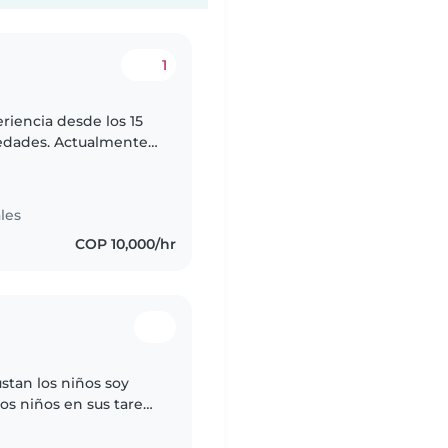
1
riencia desde los 15
 edades. Actualmente
ocial, lo que me ha
les
COP 10,000/hr
tan los niños soy
os niños en sus tareas