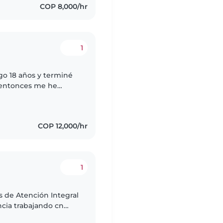
COP 8,000/hr
1
go 18 años y terminé
e entonces me he
habilidades personales
COP 12,000/hr
1
s de Atención Integral
ncia trabajando cn
n hogares comunitario