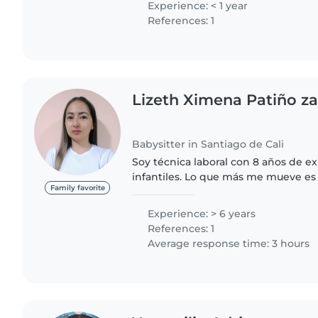
Experience: < 1 year
References: 1
Lizeth Ximena Patiño 
Babysitter in Santiago de Cali
Soy técnica laboral con 8 años de ex
infantiles. Lo que más me mueve es
Family favorite
respeto a cada niño. Soy cariñosa, m
que los peques..
Experience: > 6 years
References: 1
Average response time: 3 hours