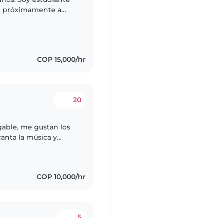
il próximamente a
eras de niños de 0 a
COP 15,000/hr
20
able, me gustan los
anta la música y
cas ni juegos de
COP 10,000/hr
5