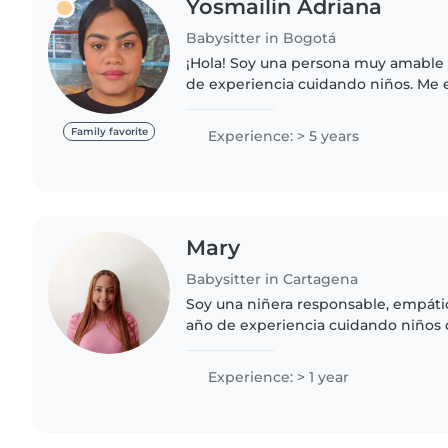
Yosmailin Adriana
Babysitter in Bogotá
¡Hola! Soy una persona muy amable
de experiencia cuidando niños. Me 
niños con necesidades especiales, 
autismo. Soy muy hablador/a,..
Family favorite
Experience: > 5 years
Mary
Babysitter in Cartagena
Soy una niñera responsable, empátic
año de experiencia cuidando niños 
desde bebés hasta escolares. Cuento
primeros auxilios..
Experience: > 1 year