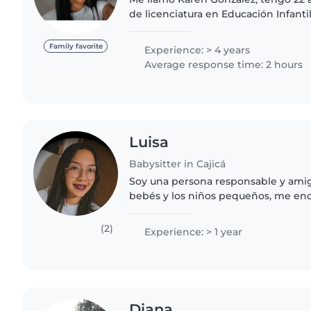
de licenciatura en Educación Infant
graduarme. Tengo 4 años siendo niñ
12 años.Tengo muchas..
Family favorite
Experience: > 4 years
Average response time: 2 hours
Luisa
Babysitter in Cajicá
Soy una persona responsable y amig
bebés y los niños pequeños, me enc
cantar, no tengo estudios en dinámi
aprendizaje por lo que..
(2)
Experience: > 1 year
Diana