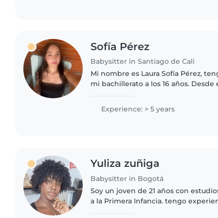
Sofía Pérez
Babysitter in Santiago de Cali
Mi nombre es Laura Sofía Pérez, ten
mi bachillerato a los 16 años. Desd
dedicado a trabajar, fortalecer mis 
y continuar aprendiendo..
Experience: > 5 years
Yuliza zuñiga
Babysitter in Bogotá
Soy un joven de 21 años con estudio
a la Primera Infancia. tengo experie
niños de 1 a 10años, eh trabajado e