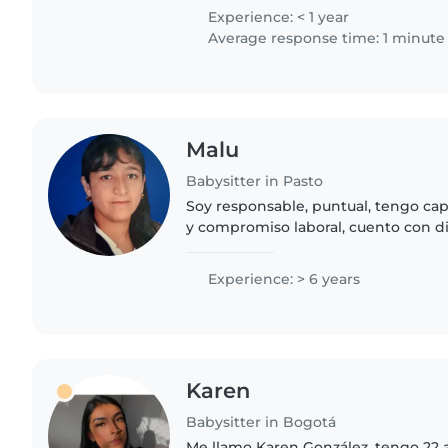
,y cm niñera..
Experience: < 1 year
Average response time: 1 minute
Malu
Babysitter in Pasto
Soy responsable, puntual, tengo ca
y compromiso laboral, cuento con d
inmediata.
Experience: > 6 years
Karen
Babysitter in Bogotá
Me llamo Karen González, tengo 22 