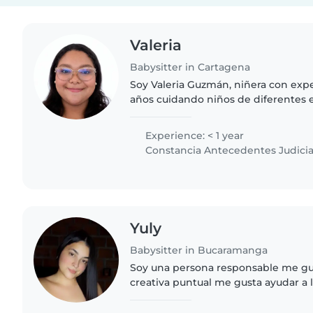
Valeria
Babysitter in Cartagena
Soy Valeria Guzmán, niñera con expe
años cuidando niños de diferentes
curso noveno semestre de Trabajo S
permitido fortalecer..
Experience: < 1 year
Constancia Antecedentes Judicia
Yuly
Babysitter in Bucaramanga
Soy una persona responsable me gus
creativa puntual me gusta ayudar a l
y lo que tenga que hacer