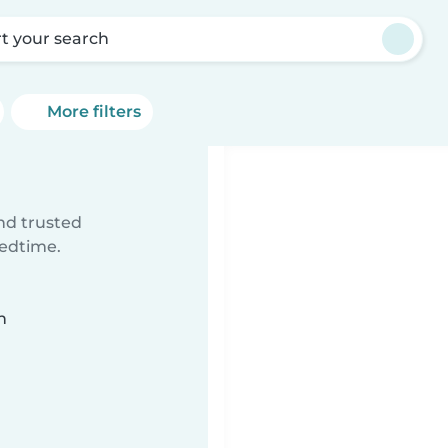
rt your search
More filters
ind trusted
bedtime.
n