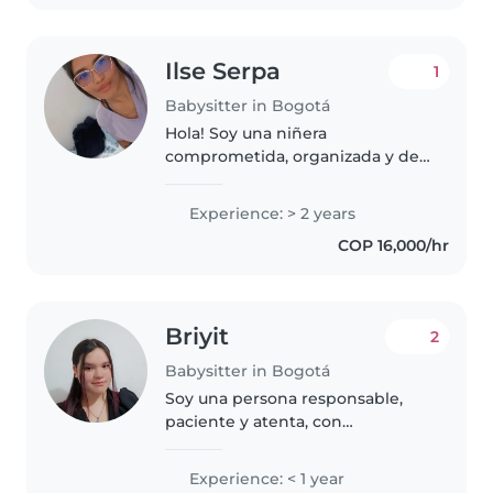
Ilse Serpa
1
Babysitter in Bogotá
Hola! Soy una niñera
comprometida, organizada y de
total confianza. Durante los
últimos 2 años y medio, he
Experience: > 2 years
trabajado con una misma familia
COP 16,000/hr
cuidando a dos hermanos: un
niño (a quien..
Briyit
2
Babysitter in Bogotá
Soy una persona responsable,
paciente y atenta, con
experiencia en el cuidado de
niños pequeños dentro del
Experience: < 1 year
entorno familiar, incluyendo