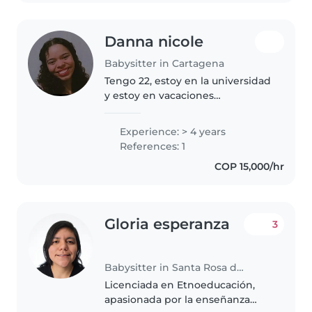
manualidades..
Danna nicole
Babysitter in Cartagena
Tengo 22, estoy en la universidad
y estoy en vacaciones
actualmente,me gustan los niños
porque tengo dos sobrinos y
Experience: > 4 years
primos pequeños, he cuidado de
References: 1
mis sobrinos desde bebes ya
COP 15,000/hr
que mi..
Gloria esperanza
3
Babysitter in Santa Rosa de Cabal
Licenciada en Etnoeducación,
apasionada por la enseñanza