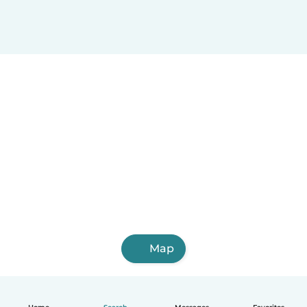
Yopal
Florencia
Maicao
Piedecuesta
Envigado
Facatativá
Pitalito
Cartago
Zipaquirá
Map