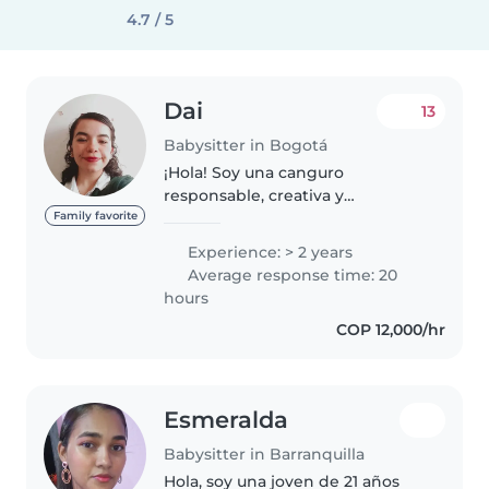
4.7 / 5
Dai
13
Babysitter in Bogotá
¡Hola! Soy una canguro
responsable, creativa y
bondadosa, con 2 años de
Family favorite
experiencia cuidando niños de
Experience: > 2 years
todas las edades. Tengo
Average response time: 20
experiencia con niños con
hours
necesidades especiales,
COP 12,000/hr
incluyendo..
Esmeralda
Babysitter in Barranquilla
Hola, soy una joven de 21 años