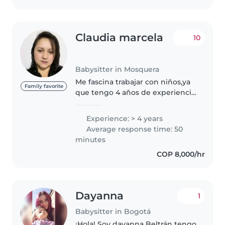
Claudia marcela
10
Babysitter in Mosquera
Me fascina trabajar con niños,ya
Family favorite
que tengo 4 años de experiencia
en el cuido de los mismo
Principalmente con bebés y
Experience: > 4 years
niños pequeños Tengo muchas
Average response time: 50
ganas de cuidar de tus hijos. Si..
minutes
COP 8,000/hr
Dayanna
1
Babysitter in Bogotá
¡Hola! Soy dayanna Beltrán tengo