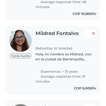
Average response time: 46
hermanos, primos y sobrinos.
minutes
También trabajé..
COP 10,000/hr
Mildred Fontalvo
8
Babysitter in Soledad
Hola, mi nombre es Mildred, vivo
Family favorite
en la ciudad de Barranquilla,
estaría encantada de apoyar a
una familia con mi trabajo, tengo
Experience: > 10 years
experiencia en casas de familia
Average response time: 31
desde hace muchos años..
minutes
COP 6,000/hr