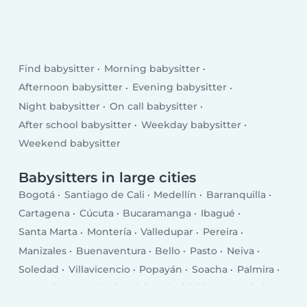
Find babysitter
Morning babysitter
Afternoon babysitter
Evening babysitter
Night babysitter
On call babysitter
After school babysitter
Weekday babysitter
Weekend babysitter
Babysitters in large cities
Bogotá
Santiago de Cali
Medellín
Barranquilla
Cartagena
Cúcuta
Bucaramanga
Ibagué
Santa Marta
Montería
Valledupar
Pereira
Manizales
Buenaventura
Bello
Pasto
Neiva
Soledad
Villavicencio
Popayán
Soacha
Palmira
Armenia
Itagüí
Sincelejo
Floridablanca
Tuluá
Dosquebradas
Barrancabermeja
Riohacha
Tunja