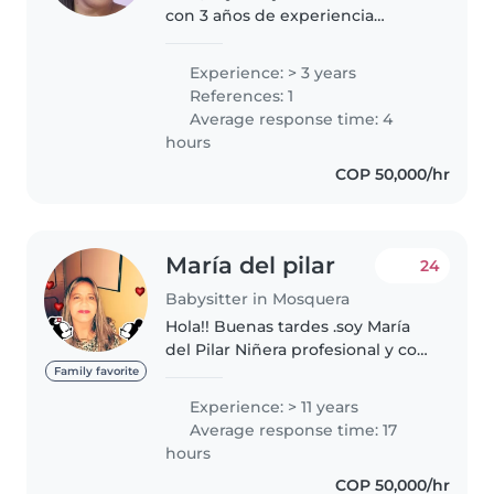
con 3 años de experiencia
cuidando niños de todas las
edades, desde bebés hasta niños
Experience: > 3 years
en edad escolar. Soy
References: 1
responsable, paciente y muy
Average response time: 4
amigable. Cuento..
hours
COP 50,000/hr
María del pilar
24
Babysitter in Mosquera
Hola!! Buenas tardes .soy María
del Pilar Niñera profesional y con
una amplia experiencia. Ofrezco
Family favorite
mis servicio de atención a la
Experience: > 11 years
primera infancia, con buenas
Average response time: 17
referencias.
hours
COP 50,000/hr