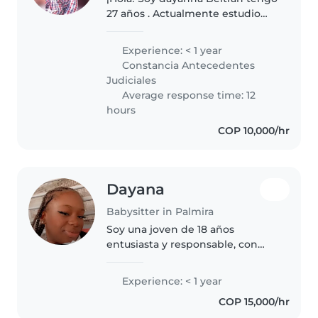
27 años . Actualmente estudio
auxiliar Administrativo en Salud
los días sábados y trabajo en mi
Experience: < 1 year
emprediento de cuidado facial y
Constancia Antecedentes
me apasiona el cuidado..
Judiciales
Average response time: 12
hours
COP 10,000/hr
Dayana
Babysitter in Palmira
Soy una joven de 18 años
entusiasta y responsable, con
habilidades para cuidar a niños
pequeños. Aunque no tengo
Experience: < 1 year
experiencia previa como niñera,
COP 15,000/hr
me encanta jugar, leer y hacer