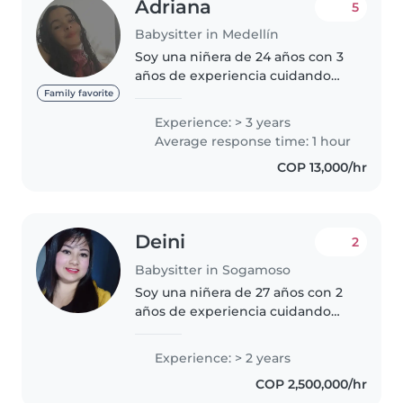
Adriana
5
Babysitter in Medellín
Soy una niñera de 24 años con 3
años de experiencia cuidando
principalmente a niños
Family favorite
pequeños. Tengo experiencia
Experience: > 3 years
trabajando con niños con
Average response time: 1 hour
necesidades especiales, como el
COP 13,000/hr
TDAH. Soy responsable,..
Deini
2
Babysitter in Sogamoso
Soy una niñera de 27 años con 2
años de experiencia cuidando
niños en edad preescolar. Soy
una persona empática,
Experience: > 2 years
responsable y paciente. Hablo
COP 2,500,000/hr
español y tengo estudios