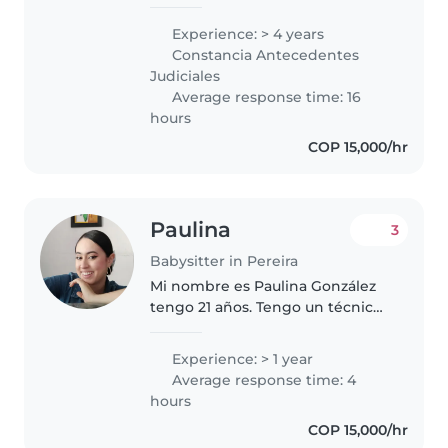
desde el amor y el respeto a la
diversidad cultural. Me
Experience: > 4 years
caracterizo por ser una
Constancia Antecedentes
profesional puntual, responsable,
Judiciales
y con alta..
Average response time: 16
hours
COP 15,000/hr
Paulina
3
Babysitter in Pereira
Mi nombre es Paulina González
tengo 21 años. Tengo un técnico
en atención a la primera infancia.
Tengo un técnico en cocina Soy
Experience: > 1 year
alegre, me gusta mucho
Average response time: 4
compartir con los niños, me
hours
gusta..
COP 15,000/hr