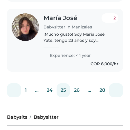
técnicos. Cuento..
María José
2
Babysitter in Manizales
¡Mucho gusto! Soy María José
Yate, tengo 23 años y soy
estudiante universitaria de
Negocios Internacionales en la
Experience: < 1 year
UAM. Me considero una persona
COP 8,000/hr
responsable, paciente,
comunicativa..
1
...
24
25
26
...
28
Babysits
Babysitter