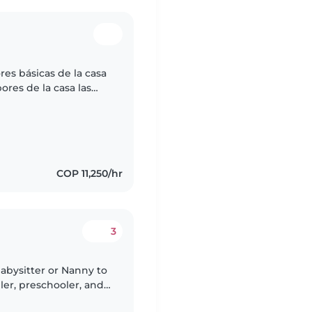
res básicas de la casa
bores de la casa las
 bebe
COP 11,250/hr
3
abysitter or Nanny to
dler, preschooler, and
 cooking and