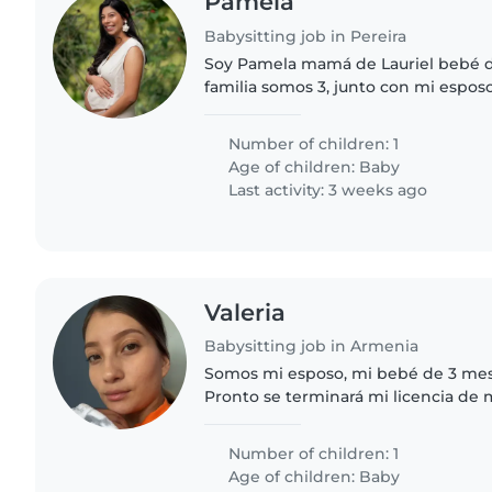
Pamela
Babysitting job in Pereira
Soy Pamela mamá de Lauriel bebé d
familia somos 3, junto con mi esposo
pero a veces debo salir hacer dilige
compañía idónea..
Number of children: 1
Age of children:
Baby
Last activity: 3 weeks ago
Valeria
Babysitting job in Armenia
Somos mi esposo, mi bebé de 3 mes
Pronto se terminará mi licencia de 
necesitando una niñera que pueda 
bajo la supervisión de mi..
Number of children: 1
Age of children:
Baby