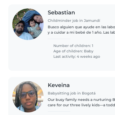
Sebastian
Childminder job in Jamundí
Busco alguien que ayude en las labo
y a cuidar a mi bebé de 1 año. Las la
haría cuando no esté cuidando a la
Number of children: 1
Age of children:
Baby
Last activity: 4 weeks ago
Keveina
Babysitting job in Bogotá
Our busy family needs a nurturing B
care for our three lively kids—a tod
gradeschooler. If you're great with