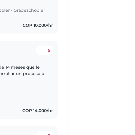
ooler
•
Gradeschooler
COP 10,000/hr
5
de 14 meses que le
arrollar un proceso de
a. Somos una familia
COP 14,000/hr