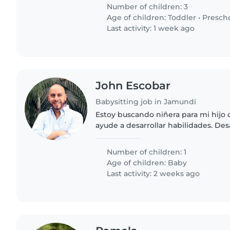
homework help, we'd..
Number of children: 3
Age of children:
Toddler
•
Presch
Last activity: 1 week ago
John Escobar
Babysitting job in Jamundí
Estoy buscando niñera para mi hijo 
ayude a desarrollar habilidades. Des
aprendizaje y estimulación adecuad
pequeña .....
Number of children: 1
Age of children:
Baby
Last activity: 2 weeks ago