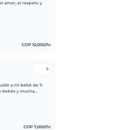
 amor, el respeto y
COP 10,000/hr
5
uide a mi bebé de 11
on bebés y mucha
r!
COP 7,000/hr