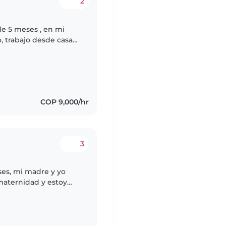
2
e 5 meses , en mi
, trabajo desde casa
ncias y necesito esa
COP 9,000/hr
3
es, mi madre y yo
maternidad y estoy
cuidar de mi bebé