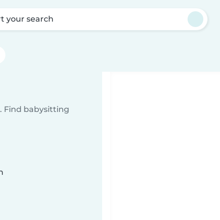
rt your search
 Find babysitting
n