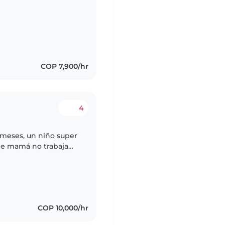
COP 7,900/hr
4
meses, un niño super
le mamá no trabaja
tiempo de unas horas
COP 10,000/hr